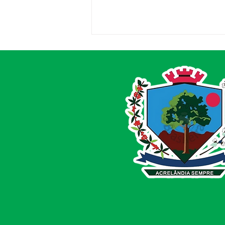
Entrega de Equipamentos
Agrícolas reforça
compromisso com
produtores de Acrelândia