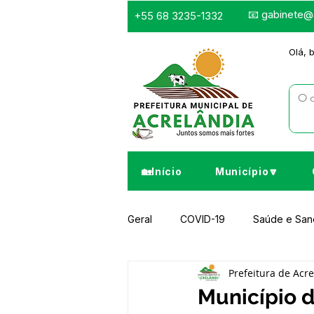
📧
gabinete@a
+55 68 3235-1332
Olá, 
🏡Início
Município🔽
Geral
COVID-19
Saúde e Sa
Prefeitura de Acr
Infraestrutura e Obras
Despor
Município 