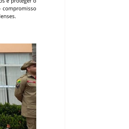
s e proteger o 
o compromisso 
denses.