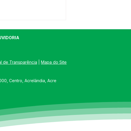
UVIDORIA
al de Transparência
 | 
Mapa do Site
EITO GRAIA FAZ VISITA
00, Centro, Acrelândia, Acre
RODUTORES RURAIS
A CONHECER MELHOR
RODUÇÃO E AS
ESSIDADES