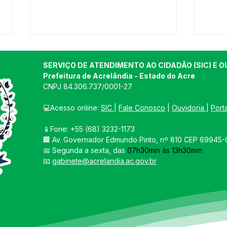
SERVIÇO DE ATENDIMENTO AO CIDADÃO (SIC) E O
Prefeitura de Acrelândia - Estado do Acre
CNPJ 
84.306.737/0001-27
💻Acesso online: 
SIC 
| 
Fale Conosco
 | 
Ouvidoria
| 
Port
📱Fone: +55 
(68) 3232-1173
Capacitação que fortalece
PREF
🏢 
Av. Governador Edmundo Pinto, nº 810 CEP 69945-0
a proteção da nossa zona
A P
📅 Segunda a sexta, das 
07h30min às 13h30min
rural!
PAR
📧 
gabinete@acrelandia.ac.gov.br
A P
NEC