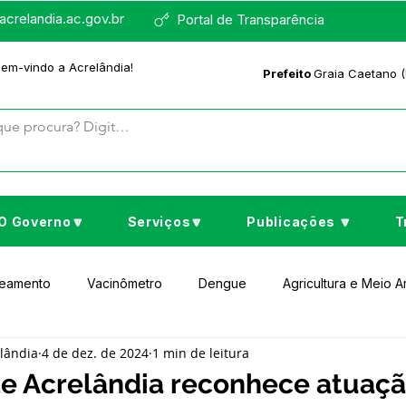
crelandia.ac.gov.br
Portal de Transparência
bem-vindo a Acrelândia!
Prefeito
Graia Caetano (
O Governo🔽
Serviços🔽
Publicações 🔽
T
neamento
Vacinômetro
Dengue
Agricultura e Meio 
elândia
4 de dez. de 2024
1 min de leitura
to Cultura e Lazer
Educação
Assistência Social
No
de Acrelândia reconhece atuaç