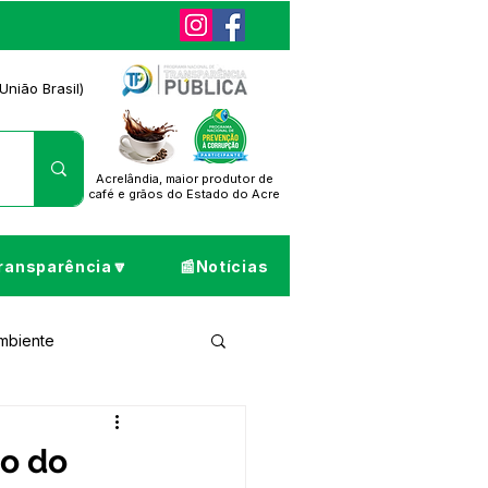
União Brasil)
Acrelândia, maior produtor de
café
e grãos do Estado do Acre
ransparência🔽
📰Notícias
Ambiente
ta de Pesar
ão do