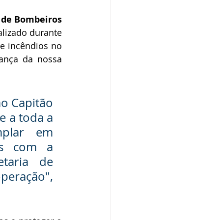
 de Bombeiros 
lizado durante 
de incêndios no 
ança da nossa 
o Capitão 
e a toda a 
plar em 
s com a 
taria de 
eração", 