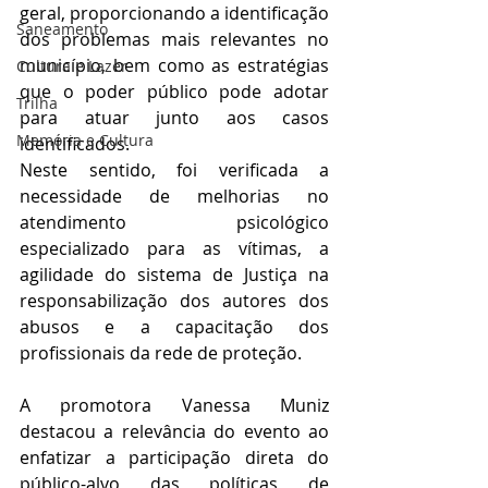
geral, proporcionando a identificação 
Saneamento
dos problemas mais relevantes no 
município, bem como as estratégias 
Cultura e Lazer
que o poder público pode adotar 
Trilha
para atuar junto aos casos 
Memória e Cultura
identificados.
Neste sentido, foi verificada a 
necessidade de melhorias no 
atendimento psicológico 
especializado para as vítimas, a 
agilidade do sistema de Justiça na 
responsabilização dos autores dos 
abusos e a capacitação dos 
profissionais da rede de proteção.
A promotora Vanessa Muniz 
destacou a relevância do evento ao 
enfatizar a participação direta do 
público-alvo das políticas de 