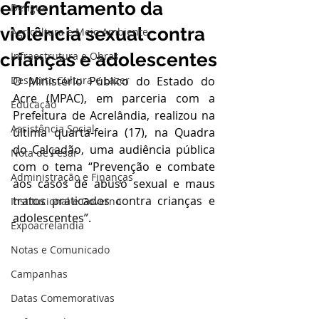
enfrentamento da
Dengue
violência sexual contra
Agricultura e Meio Ambiente
crianças e adolescentes
Infraestrutura e Obras
Desporto Cultura e Lazer
O Ministério Público do Estado do 
Acre (MPAC), em parceria com a 
Educação
Prefeitura de Acrelândia, realizou na 
Assistência Social
última quarta-feira (17), na Quadra 
do Calçadão, uma audiência pública 
Nota de Pesar
com o tema “Prevenção e combate 
Administração e Finanças
aos casos de abuso sexual e maus 
tratos praticados contra crianças e 
Institucional e Governo
adolescentes”.
Expoacrelandia
Notas e Comunicado
Campanhas
Datas Comemorativas