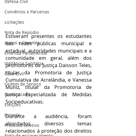
Defesa Civil
Convênios e Parcerias
Licitações
Nota de Repúdio
Estiveram presentes os estudantes 
Avisos e Convites
das redes públicas municipal e 
estadual, autoridades municipais e a 
Emenda Parlamentar
comunidade em geral, além dos 
Vigilância Sanitária
promotores de Justiça Daisson Teles, 
titular da Promotoria de Justiça 
Casa Civil
Cumulativa de Acrelândia, e Vanessa 
Ordem de Serviço
Muniz, titular da Promotoria de 
Justiça Especializada de Medidas 
Comunicado
Socioeducativas.
Eleições
Esporte
Durante a audiência, foram 
abordados diversos temas 
Processo seletivo
relacionados à proteção dos direitos 
Nota de esclarecimento