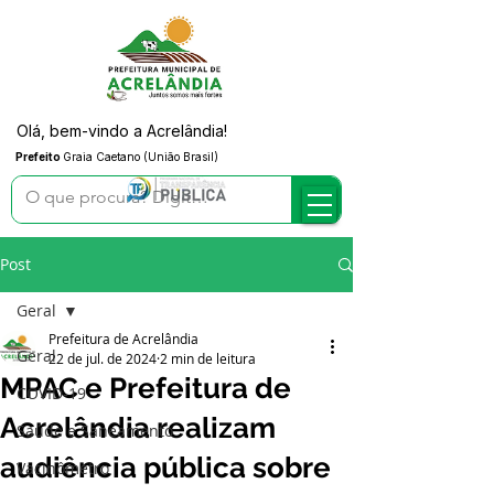
Olá, bem-vindo a Acrelândia!
Prefeito
Graia Caetano (União Brasil)
Post
Geral
Prefeitura de Acrelândia
Geral
22 de jul. de 2024
2 min de leitura
MPAC e Prefeitura de
COVID-19
Acrelândia realizam
Saúde e Saneamento
audiência pública sobre
Vacinômetro