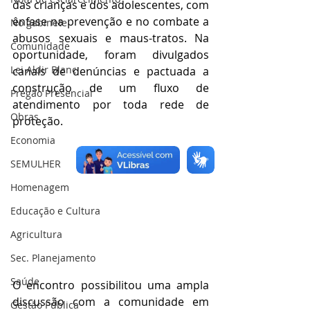
das crianças e dos adolescentes, com 
ênfase na prevenção e no combate a 
No gabinete
abusos sexuais e maus-tratos. Na 
Comunidade
oportunidade, foram divulgados 
Lei Aldir Blanc
canais de denúncias e pactuada a 
construção de um fluxo de 
Pregão Presencial
atendimento por toda rede de 
Obras
proteção.
Economia
SEMULHER
Homenagem
Educação e Cultura
Agricultura
Sec. Planejamento
Saúde
O encontro possibilitou uma ampla 
discussão com a comunidade em 
Gestão Pública