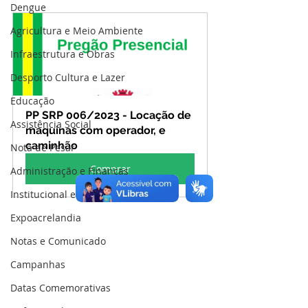
Dengue
Agricultura e Meio Ambiente
Infraestrutura e Obras
Desporto Cultura e Lazer
Educação
PP SRP 006/2023 - Locação de 
Assistência Social
maquinas com operador, e 
caminhão
Nota de Pesar
Comprar
Administração e Finanças
Institucional e Governo
Expoacrelandia
Notas e Comunicado
Campanhas
Datas Comemorativas