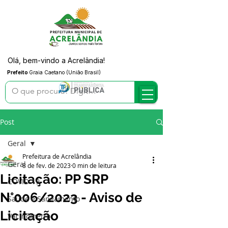
Olá, bem-vindo a Acrelândia!
Prefeito
Graia Caetano (União Brasil)
Post
Geral
Prefeitura de Acrelândia
Geral
8 de fev. de 2023
0 min de leitura
Licitação: PP SRP
COVID-19
N°006/2023 - Aviso de
Saúde e Saneamento
Licitação
Vacinômetro