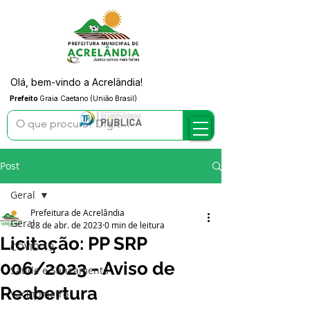
Olá, bem-vindo a Acrelândia!
Prefeito
Graia Caetano (União Brasil)
Post
Geral
Prefeitura de Acrelândia
Geral
28 de abr. de 2023
0 min de leitura
Licitação: PP SRP
COVID-19
006/2023 - Aviso de
Saúde e Saneamento
Reabertura
Vacinômetro