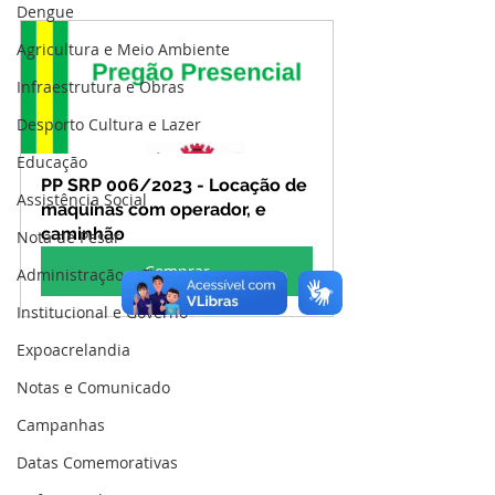
Dengue
Agricultura e Meio Ambiente
Infraestrutura e Obras
Desporto Cultura e Lazer
Educação
PP SRP 006/2023 - Locação de 
Assistência Social
maquinas com operador, e 
caminhão
Nota de Pesar
Comprar
Administração e Finanças
Institucional e Governo
Expoacrelandia
Notas e Comunicado
Campanhas
Datas Comemorativas