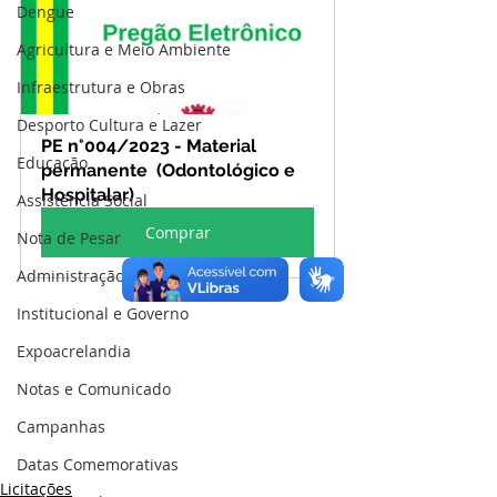
Dengue
Agricultura e Meio Ambiente
Infraestrutura e Obras
Desporto Cultura e Lazer
PE n°004/2023 - Material 
Educação
permanente  (Odontológico e 
Hospitalar)
Assistência Social
Comprar
Nota de Pesar
Administração e Finanças
Institucional e Governo
Expoacrelandia
Notas e Comunicado
Campanhas
Datas Comemorativas
Licitações