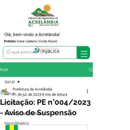
Olá, bem-vindo a Acrelândia!
Prefeito
Graia Caetano (União Brasil)
Post
Geral
Prefeitura de Acrelândia
Geral
11 de jul. de 2023
0 min de leitura
Licitação: PE n°004/2023
COVID-19
- Aviso de Suspensão
Saúde e Saneamento
Vacinômetro