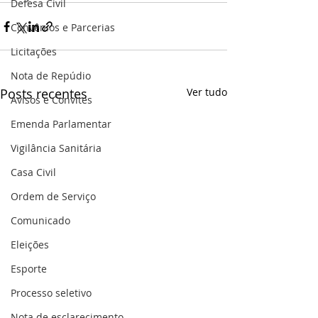
Defesa Civil
Convênios e Parcerias
Licitações
Nota de Repúdio
Posts recentes
Ver tudo
Avisos e Convites
Emenda Parlamentar
Vigilância Sanitária
Casa Civil
Ordem de Serviço
Comunicado
Eleições
Esporte
Processo seletivo
Nota de esclarecimento