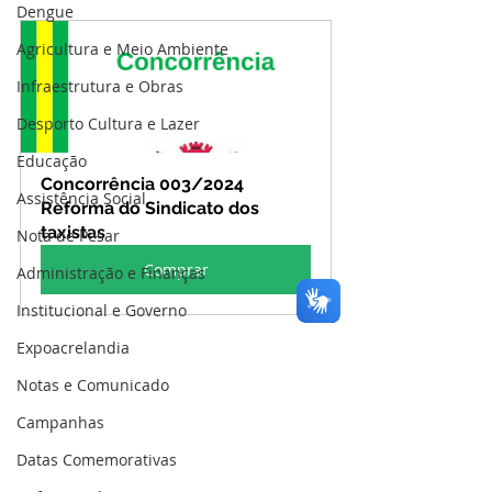
Dengue
Agricultura e Meio Ambiente
Infraestrutura e Obras
Desporto Cultura e Lazer
Educação
Concorrência 003/2024 
Assistência Social
Reforma do Sindicato dos 
taxistas
Nota de Pesar
Comprar
Administração e Finanças
Institucional e Governo
Expoacrelandia
Notas e Comunicado
Campanhas
Datas Comemorativas