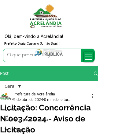
Olá, bem-vindo a Acrelândia!
Prefeito
Graia Caetano (União Brasil)
Post
Geral
Prefeitura de Acrelândia
Geral
5 de abr. de 2024
0 min de leitura
Licitação: Concorrência
COVID-19
N°003/2024 - Aviso de
Saúde e Saneamento
Licitação
Vacinômetro