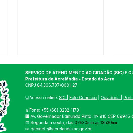
SERVIÇO DE ATENDIMENTO AO CIDADÃO (SIC) E O
Prefeitura de Acrelândia - Estado do Acre
CNPJ 
84.306.737/0001-27
💻Acesso online: 
SIC 
| 
Fale Conosco
 | 
Ouvidoria
| 
Port
📱Fone: +55 
(68) 3232-1173
Concorrência 007/2025 -
Conc
🏢 
Av. Governador Edmundo Pinto, nº 810 CEP 69945-0
Aviso de Licitação
AVI
📅 Segunda a sexta, das 
07h30min às 13h30min
LIC
📧 
gabinete@acrelandia.ac.gov.br