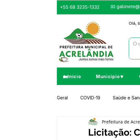
📧
gabinete@a
+55 68 3235-1332
Olá, 
🏡Início
Município🔽
Geral
COVID-19
Saúde e Sa
Prefeitura de Acr
Infraestrutura e Obras
Despor
Licitação: 