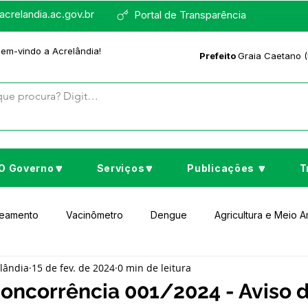
crelandia.ac.gov.br
Portal de Transparência
bem-vindo a Acrelândia!
Prefeito
Graia Caetano (
O Governo🔽
Serviços🔽
Publicações 🔽
T
neamento
Vacinômetro
Dengue
Agricultura e Meio 
elândia
15 de fev. de 2024
0 min de leitura
to Cultura e Lazer
Educação
Assistência Social
No
Concorrência 001/2024 - Aviso 