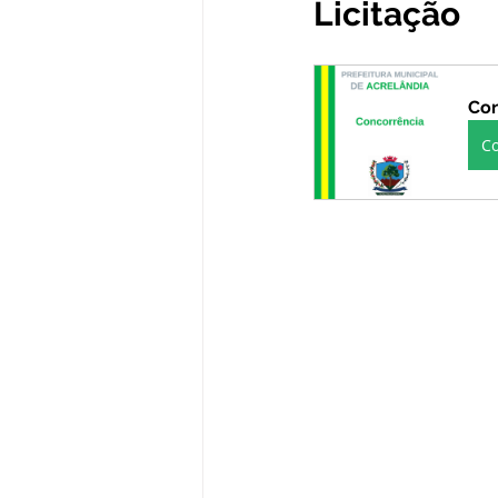
Licitação
Administração e Finanças
In
Con
Datas Comemorativas
Defesa
C
Avisos e Convites
Emenda Pa
Eleições
Esporte
Proce