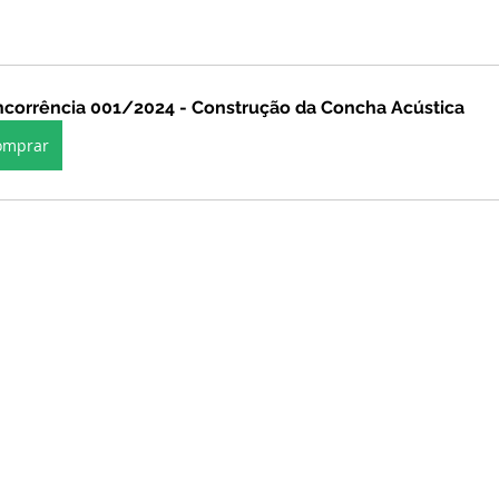
stitucional e Governo
Expoacrelandia
Notas e Comunicad
corrência 001/2024 - Construção da Concha Acústica
 Civil
Convênios e Parcerias
Licitações
Nota de Re
omprar
rlamentar
Vigilância Sanitária
Casa Civil
Ordem de 
sso seletivo
Nota de esclarecimento