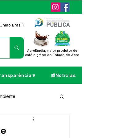
União Brasil)
Acrelândia, maior produtor de
café
e grãos do Estado do Acre
ransparência🔽
📰Notícias
Ambiente
ta de Pesar
de