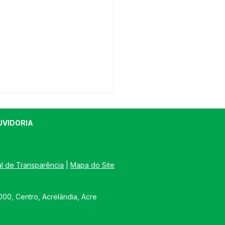
UVIDORIA
al de Transparência
 | 
Mapa do Site
orrência 004/2025 -
00, Centro, Acrelândia, Acre
SO DE REABERTURA DE
ITAÇÃO