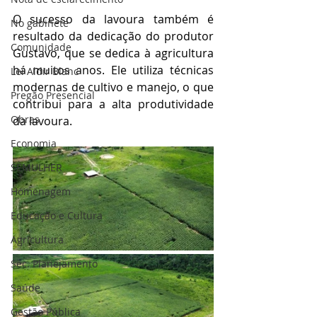
O sucesso da lavoura também é 
No gabinete
resultado da dedicação do produtor 
Comunidade
Gustavo, que se dedica à agricultura 
há muitos anos. Ele utiliza técnicas 
Lei Aldir Blanc
modernas de cultivo e manejo, o que 
Pregão Presencial
contribui para a alta produtividade 
Obras
da lavoura.
Economia
SEMULHER
Homenagem
Educação e Cultura
Agricultura
Sec. Planejamento
Saúde
Gestão Pública