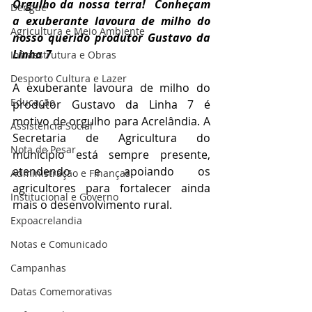
Orgulho da nossa terra!  Conheçam 
Dengue
a exuberante lavoura de milho do 
Agricultura e Meio Ambiente
nosso querido produtor Gustavo da 
Linha 7
Infraestrutura e Obras
Desporto Cultura e Lazer
A exuberante lavoura de milho do 
Educação
produtor Gustavo da Linha 7 é 
motivo de orgulho para Acrelândia. A 
Assistência Social
Secretaria de Agricultura do 
Nota de Pesar
município está sempre presente, 
atendendo e apoiando os 
Administração e Finanças
agricultores para fortalecer ainda 
Institucional e Governo
mais o desenvolvimento rural.
Expoacrelandia
Notas e Comunicado
Campanhas
Datas Comemorativas