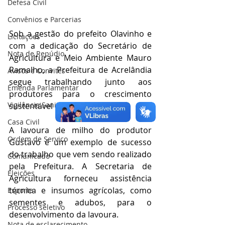
Defesa Civil
Convênios e Parcerias
Sob a gestão do prefeito Olavinho e 
Licitações
com a dedicação do Secretário de 
Nota de Repúdio
Agricultura e Meio Ambiente Mauro 
Ramalho, a Prefeitura de Acrelândia 
Avisos e Convites
segue trabalhando junto aos 
Emenda Parlamentar
produtores para o crescimento 
Vigilância Sanitária
sustentável do município.
Casa Civil
A lavoura de milho do produtor 
Ordem de Serviço
Gustavo é um exemplo de sucesso 
do trabalho que vem sendo realizado 
Comunicado
pela Prefeitura. A Secretaria de 
Eleições
Agricultura forneceu assistência 
técnica e insumos agrícolas, como 
Esporte
sementes e adubos, para o 
Processo seletivo
desenvolvimento da lavoura.
Nota de esclarecimento