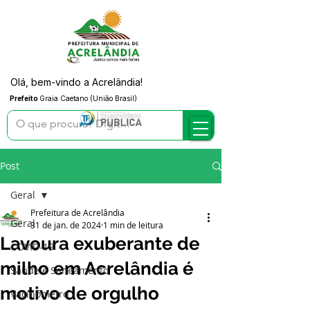
Olá, bem-vindo a Acrelândia!
Prefeito
Graia Caetano (União Brasil)
Post
Geral
Prefeitura de Acrelândia
Geral
31 de jan. de 2024
1 min de leitura
Lavoura exuberante de
COVID-19
milho em Acrelândia é
Saúde e Saneamento
motivo de orgulho
Vacinômetro