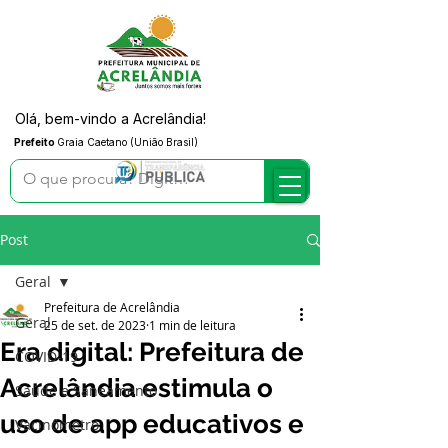
Olá, bem-vindo a Acrelândia!
Prefeito
Graia Caetano (União Brasil)
Post
Geral
Prefeitura de Acrelândia
Geral
25 de set. de 2023
1 min de leitura
Era digital: Prefeitura de
COVID-19
Acrelândia estimula o
Saúde e Saneamento
uso de app educativos e
Vacinômetro