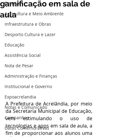
gamificação em sala de
Dengue
aula
Agricultura e Meio Ambiente
Infraestrutura e Obras
Desporto Cultura e Lazer
Educação
Assistência Social
Nota de Pesar
Administração e Finanças
Institucional e Governo
Expoacrelandia
A Prefeitura de Acrelândia, por meio 
Notas e Comunicado
da Secretaria Municipal de Educação, 
Campanhas
vem estimulando o uso de 
tecnologias e apps em sala de aula, a 
Datas Comemorativas
fim de proporcionar aos alunos uma 