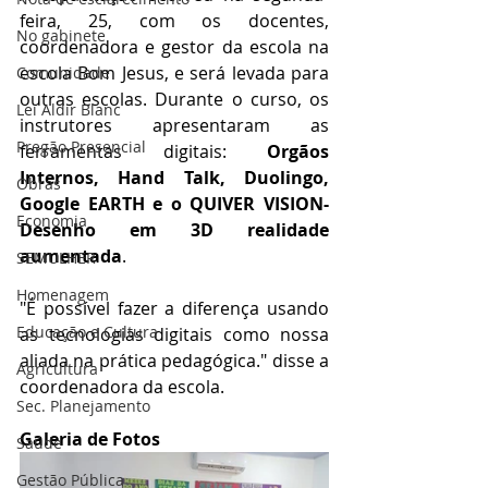
feira, 25, com os docentes, 
No gabinete
coordenadora e gestor da escola na 
escola Bom Jesus, e será levada para 
Comunidade
outras escolas. Durante o curso, os 
Lei Aldir Blanc
instrutores apresentaram as 
Pregão Presencial
ferramentas digitais: 
Orgãos 
Internos, Hand Talk, Duolingo, 
Obras
Google EARTH e o QUIVER VISION-
Economia
Desenho em 3D realidade 
aumentada
. 
SEMULHER
Homenagem
"É possível fazer a diferença usando 
Educação e Cultura
as tecnologias digitais como nossa 
aliada na prática pedagógica." disse a 
Agricultura
coordenadora da escola.
Sec. Planejamento
Galeria de Fotos
Saúde
Gestão Pública