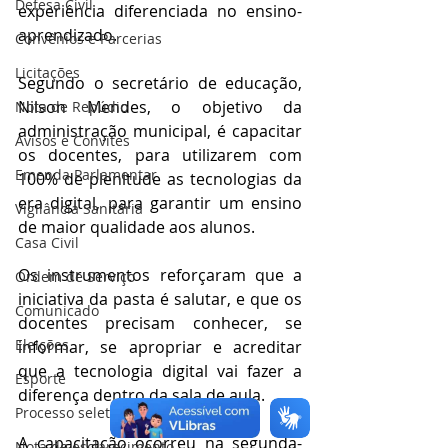
Defesa Civil
experiência diferenciada no ensino-
aprendizado.
Convênios e Parcerias
Licitações
Segundo o secretário de educação, 
Nilson Mendes, o objetivo da 
Nota de Repúdio
administração municipal, é capacitar 
Avisos e Convites
os docentes, para utilizarem com 
Emenda Parlamentar
100% de plenitude as tecnologias da 
era digital, para garantir um ensino 
Vigilância Sanitária
de maior qualidade aos alunos.
Casa Civil
Os instrumentos reforçaram que a 
Ordem de Serviço
iniciativa da pasta é salutar, e que os 
Comunicado
docentes precisam conhecer, se 
Eleições
informar, se apropriar e acreditar 
que a tecnologia digital vai fazer a 
Esporte
diferença dentro da sala de aula. 
Processo seletivo
A capacitação ocorreu na segunda-
Nota de esclarecimento