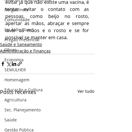
evitar já que não existe uma vacina, é 
tentar evitar o contato com as 
No gabinete
pessoas, como beijo no rosto, 
Comunidade
apertar as mãos, abraçar e sempre 
Lei Aldir Blanc
lavar as mãos e o rosto e se for 
possível se manter em casa.
Pregão Presencial
Saúde e Saneamento
Obras
Administração e Finanças
Economia
SEMULHER
Homenagem
Educação e Cultura
Posts recentes
Ver tudo
Agricultura
Sec. Planejamento
Saúde
Gestão Pública