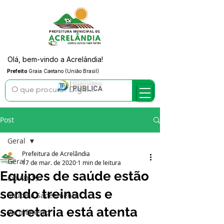
Olá, bem-vindo a Acrelândia!
Prefeito
Graia Caetano (União Brasil)
Post
Geral
Prefeitura de Acrelândia
Geral
17 de mar. de 2020
1 min de leitura
Equipes de saúde estão
COVID-19
sendo treinadas e
Saúde e Saneamento
secretaria está atenta
Vacinômetro