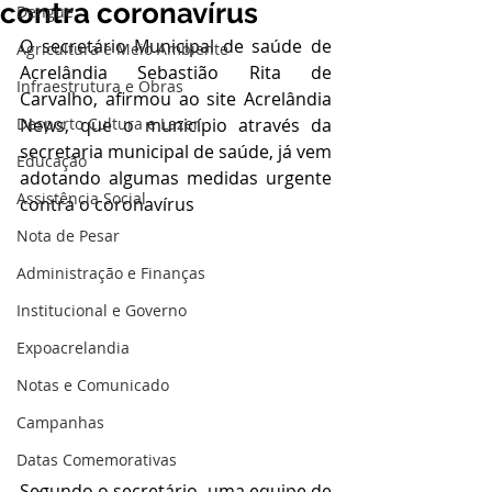
contra coronavírus
Dengue
O secretário Municipal de saúde de 
Agricultura e Meio Ambiente
Acrelândia Sebastião Rita de 
Infraestrutura e Obras
Carvalho, afirmou ao site Acrelândia 
Desporto Cultura e Lazer
News, que o município através da 
secretaria municipal de saúde, já vem 
Educação
adotando algumas medidas urgente 
Assistência Social
contra o coronavírus
Nota de Pesar
Administração e Finanças
Institucional e Governo
Expoacrelandia
Notas e Comunicado
Campanhas
Datas Comemorativas
Segundo o secretário, uma equipe de 