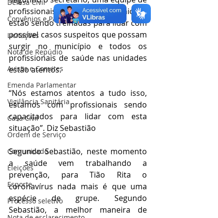
Defesa Civil
profissionais de saúde do município 
Convênios e Parcerias
estão sendo treinadas para lidar com 
possível casos suspeitos que possam 
Licitações
surgir no município e todos os 
Nota de Repúdio
profissionais de saúde nas unidades 
Avisos e Convites
estão atentos.
Emenda Parlamentar
“Nós estamos atentos a tudo isso, 
Vigilância Sanitária
estamos com profissionais sendo 
capacitados para lidar com esta 
Casa Civil
situação”. Diz Sebastião
Ordem de Serviço
Segundo Sebastião, neste momento 
Comunicado
a saúde vem trabalhando a 
Eleições
prevenção, para Tião Rita o 
Esporte
coronavírus nada mais é que uma 
espécie de grupe. Segundo 
Processo seletivo
Sebastião, a melhor maneira de 
Nota de esclarecimento