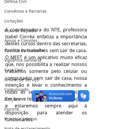
Defesa Civil
Convênios e Parcerias
Licitações
A coordenadora do NTE, professora 
Nota de Repúdio
Izabel Corrêa enfatiza a importância 
Avisos e Convites
destes cursos dentro das secretarias, 
facilita os trabalhos sem sair de casa. 
Emenda Parlamentar
O MEET é um aplicativo muito eficaz 
Vigilância Sanitária
que, nos possibilita a realizar nossos 
Casa Civil
trabalhos somente pelo celular ou 
computador sem sair de casa, nossa 
Ordem de Serviço
intenção é levar o conhecimento a 
Comunicado
todas às secretarias do município. 
Em breve teremos outras formações, 
Eleições
e estaremos sempre aqui à 
Esporte
disposição para atender os 
Processo seletivo
funcionários.
Nota de esclarecimento