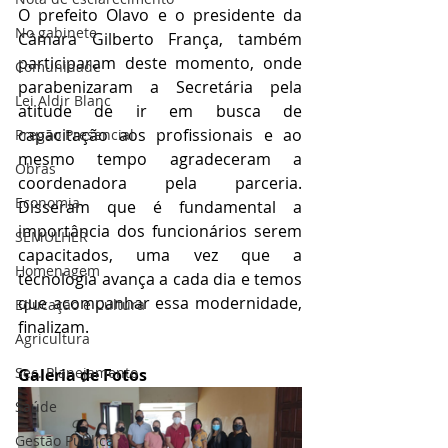
O prefeito Olavo e o presidente da 
No gabinete
Câmara Gilberto França, também 
participaram deste momento, onde 
Comunidade
parabenizaram a Secretária pela 
Lei Aldir Blanc
atitude de ir em busca de 
capacitação aos profissionais e ao 
Pregão Presencial
mesmo tempo agradeceram a 
Obras
coordenadora pela parceria.  
Economia
Disseram que é fundamental a 
importância dos funcionários serem 
SEMULHER
capacitados, uma vez que a 
Homenagem
tecnologia avança a cada dia e temos 
que acompanhar essa modernidade, 
Educação e Cultura
finalizam.
Agricultura
Sec. Planejamento
Galeria de Fotos
Saúde
Gestão Pública