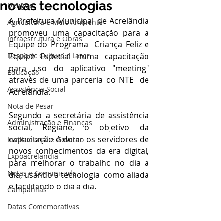
novas tecnologias
Dengue
A Prefeitura Municipal de Acrelândia 
Agricultura e Meio Ambiente
promoveu uma capacitação para a 
Infraestrutura e Obras
Equipe do Programa  Criança Feliz e 
Desporto Cultura e Lazer
Equipe Especial numa capacitação 
para uso do aplicativo "meeting" 
Educação
através de uma parceria do NTE  de 
Assistência Social
Acrelândia. 
Nota de Pesar
Segundo a secretária de assistência 
Administração e Finanças
social, Regiane, o objetivo da 
capacitação é dotar os servidores de 
Institucional e Governo
novos conhecimentos da era digital, 
Expoacrelandia
para melhorar o trabalho no dia a 
Notas e Comunicado
dia, usando a tecnologia  como aliada 
e facilitando o dia a dia.
Campanhas
Datas Comemorativas