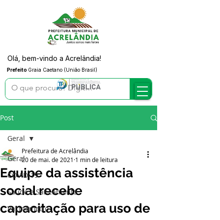
Olá, bem-vindo a Acrelândia!
Prefeito
Graia Caetano (União Brasil)
Post
Geral
Prefeitura de Acrelândia
Geral
20 de mai. de 2021
1 min de leitura
Equipe da assistência
COVID-19
social recebe
Saúde e Saneamento
capacitação para uso de
Vacinômetro