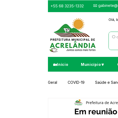
📧
gabinete@a
+55 68 3235-1332
Olá, 
🏡Início
Município🔽
Geral
COVID-19
Saúde e Sa
Prefeitura de Acr
Infraestrutura e Obras
Despor
Em reunião