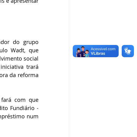
s e apresentar 
dor do grupo 
ulo Wadt, que 
vimento social 
iciativa trará 
ora da reforma 
 fará com que 
to Fundiário - 
mpréstimo num 