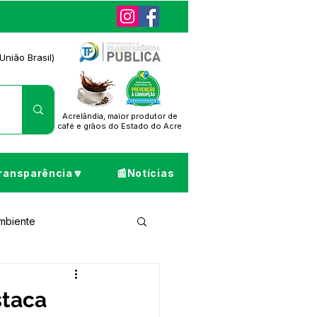
União Brasil)
Acrelândia, maior produtor de
café
e grãos do Estado do Acre
ransparência🔽
📰Notícias
Ambiente
ta de Pesar
staca