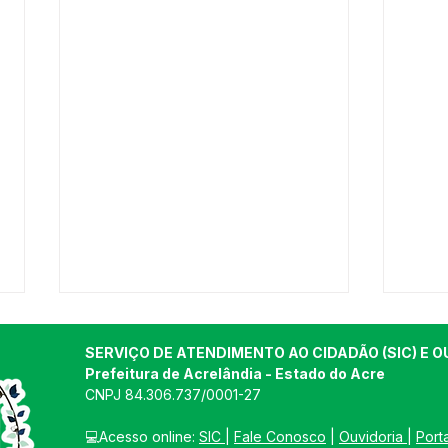
SERVIÇO DE ATENDIMENTO AO CIDADÃO (SIC) E O
Prefeitura de Acrelândia - Estado do Acre
CNPJ 
84.306.737/0001-27
💻Acesso online: 
SIC 
| 
Fale Conosco
 | 
Ouvidoria
| 
Port