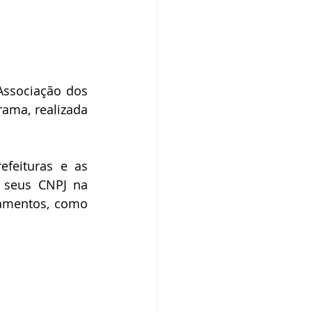
ssociação dos 
ma, realizada 
feituras e as 
 seus CNPJ na 
amentos, como 