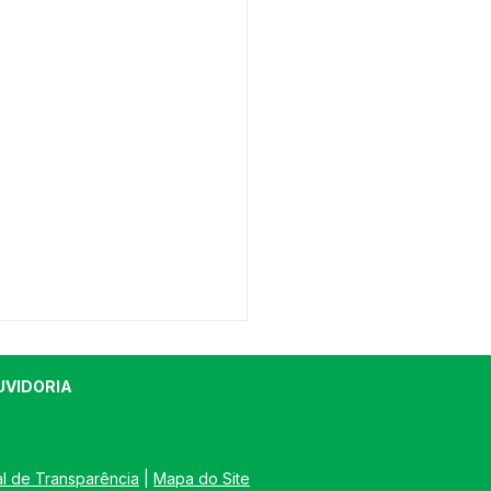
UVIDORIA
al de Transparência
 | 
Mapa do Site