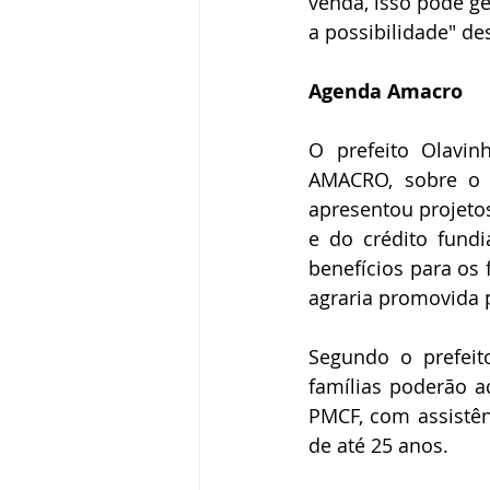
venda, isso pode ge
a possibilidade" de
Agenda Amacro
O prefeito Olavi
AMACRO, sobre o s
apresentou projeto
e do crédito fundi
benefícios para os 
agraria promovida 
Segundo o prefeit
famílias poderão ad
PMCF, com assistên
de até 25 anos.