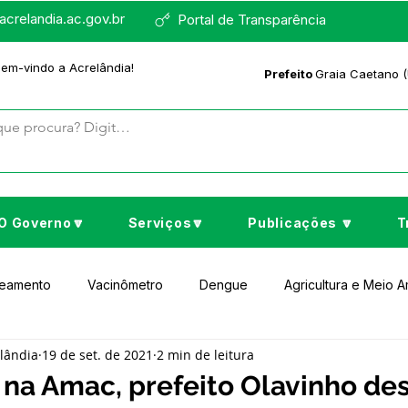
crelandia.ac.gov.br
Portal de Transparência
bem-vindo a Acrelândia!
Prefeito
Graia Caetano (
O Governo🔽
Serviços🔽
Publicações 🔽
T
neamento
Vacinômetro
Dengue
Agricultura e Meio 
elândia
19 de set. de 2021
2 min de leitura
to Cultura e Lazer
Educação
Assistência Social
No
 na Amac, prefeito Olavinho de