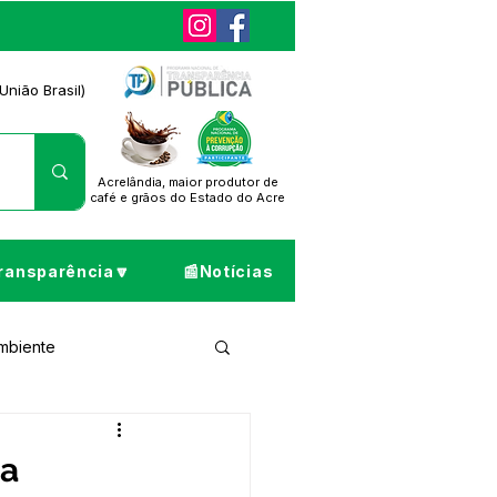
União Brasil)
Acrelândia, maior produtor de
café
e grãos do Estado do Acre
ransparência🔽
📰Notícias
Ambiente
ta de Pesar
ra