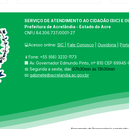
SERVIÇO DE ATENDIMENTO AO CIDADÃO (SIC) E O
Prefeitura de Acrelândia - Estado do Acre
CNPJ 
84.306.737/0001-27
💻Acesso online: 
SIC 
| 
Fale Conosco
 | 
Ouvidoria
| 
Port
📱Fone: +55 
(68) 3232-1173
Mais saúde para
PRE
🏢 
Av. Governador Edmundo Pinto, nº 810 CEP 69945-0
Acrelândia!
ACR
📅 Segunda a sexta, das 
07h30min às 13h30min
EDI
📧 
gabinete@acrelandia.ac.gov.br
"LE
COM
Ferramenta de Transparência construída 