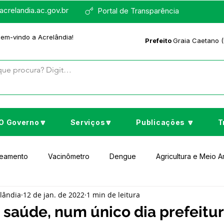
crelandia.ac.gov.br
Portal de Transparência
bem-vindo a Acrelândia!
Prefeito
Graia Caetano (
O Governo🔽
Serviços🔽
Publicações 🔽
T
neamento
Vacinômetro
Dengue
Agricultura e Meio 
elândia
12 de jan. de 2022
1 min de leitura
to Cultura e Lazer
Educação
Assistência Social
No
saúde, num único dia prefeitu