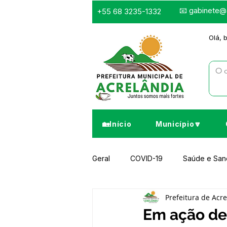
📧
gabinete@a
+55 68 3235-1332
Olá, 
🏡Início
Município🔽
Geral
COVID-19
Saúde e Sa
Prefeitura de Acr
Infraestrutura e Obras
Despor
Em ação de 