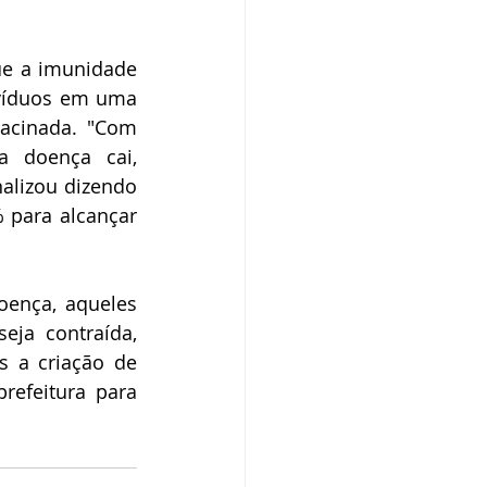
e a imunidade 
víduos em uma 
acinada. "Com 
 doença cai, 
alizou dizendo 
para alcançar 
ença, aqueles 
ja contraída, 
 a criação de 
refeitura para 