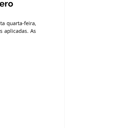
ero
o
Campanhas
ta quarta-feira, 
púdio
 aplicadas. As 
Serviço
Comunicado