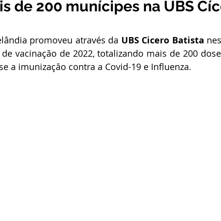
is de 200 munícipes na UBS Cíc
stitucional e Governo
Expoacrelandia
Notas e Comunicad
relândia promoveu através da 
UBS Cicero Batista
 nes
 Civil
Convênios e Parcerias
Licitações
Nota de Re
 de vacinação de 2022, totalizando mais de 200 doses
-se a imunização contra a Covid-19 e Influenza.
rlamentar
Vigilância Sanitária
Casa Civil
Ordem de 
sso seletivo
Nota de esclarecimento