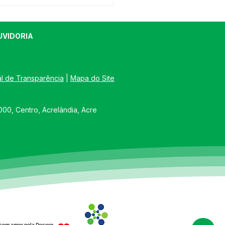
UVIDORIA
al de Transparência
 | 
Mapa do Site
FEITURA DE
00, Centro, Acrelândia, Acre
ELÂNDIA PROMOVE 1ª
ÇÃO DO PROJETO
VANDO SAÚDE" NA
UNIDADE PORTO DIAS
com amor pela Decorp.