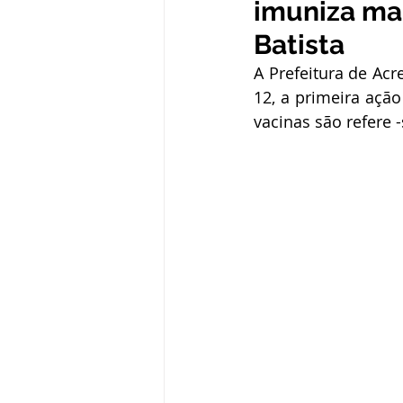
imuniza ma
Administração e Finanças
In
Batista
A Prefeitura de Ac
Datas Comemorativas
Defesa
12, a primeira ação
vacinas são refere 
Avisos e Convites
Emenda Pa
Eleições
Esporte
Proce