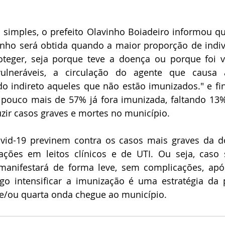
simples, o prefeito Olavinho Boiadeiro informou qu
anho será obtida quando a maior proporção de indi
teger, seja porque teve a doença ou porque foi v
ulneráveis, a circulação do agente que causa a
 indireto aqueles que não estão imunizados." e fin
pouco mais de 57% já fora imunizada, faltando 13% 
zir casos graves e mortes no município.
vid-19 previnem contra os casos mais graves da do
ções em leitos clínicos e de UTI. Ou seja, caso se
manifestará de forma leve, sem complicações, após
go intensificar a imunização é uma estratégia da p
 e/ou quarta onda chegue ao município.