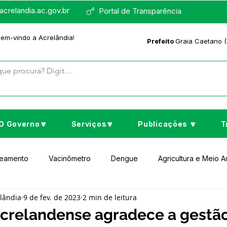
crelandia.ac.gov.br
Portal de Transparência
bem-vindo a Acrelândia!
Prefeito
Graia Caetano (
O Governo🔽
Serviços🔽
Publicações 🔽
T
neamento
Vacinômetro
Dengue
Agricultura e Meio 
elândia
9 de fev. de 2023
2 min de leitura
to Cultura e Lazer
Educação
Assistência Social
No
crelandense agradece a gestã