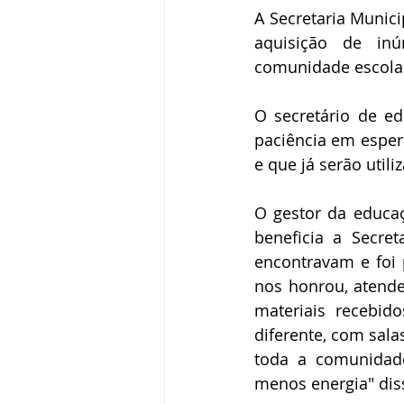
A Secretaria Munici
aquisição de inú
comunidade escolar
O secretário de ed
paciência em espe
e que já serão utili
O gestor da educaç
beneficia a Secre
encontravam e foi 
nos honrou, atende
materiais recebid
diferente, com sala
toda a comunidade
menos energia" diss