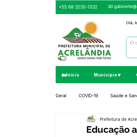
📧
gabinete@a
+55 68 3235-1332
Olá, 
🏡Início
Município🔽
Geral
COVID-19
Saúde e Sa
Prefeitura de Acr
Infraestrutura e Obras
Despor
Educação a