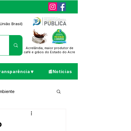
União Brasil)
Acrelândia, maior produtor de
café
e grãos do Estado do Acre
ransparência🔽
📰Notícias
Ambiente
ta de Pesar
o