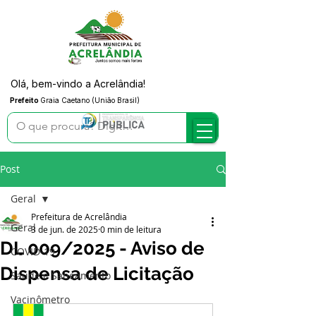
Olá, bem-vindo a Acrelândia!
Prefeito
Graia Caetano (União Brasil)
Post
Geral
Prefeitura de Acrelândia
Geral
3 de jun. de 2025
0 min de leitura
DL 009/2025 - Aviso de
COVID-19
Dispensa de Licitação
Saúde e Saneamento
Vacinômetro