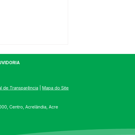
UVIDORIA
al de Transparência
 | 
Mapa do Site
orrência 004/2025 -
00, Centro, Acrelândia, Acre
SO DE REABERTURA DE
ITAÇÃO