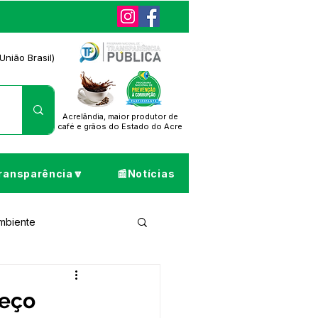
União Brasil)
Acrelândia, maior produtor de
café
e grãos do Estado do Acre
ransparência🔽
📰Notícias
Ambiente
ta de Pesar
reço