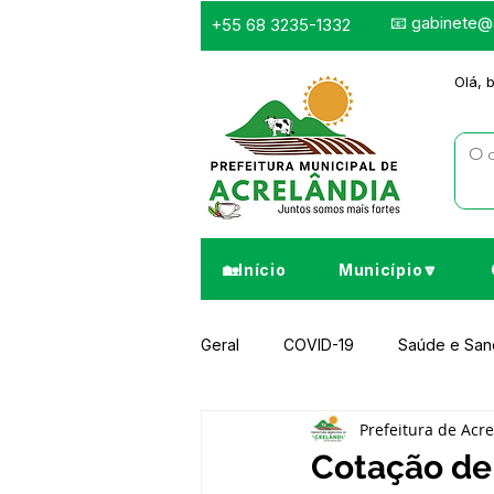
📧
gabinete@a
+55 68 3235-1332
Olá, 
🏡Início
Município🔽
Geral
COVID-19
Saúde e Sa
Prefeitura de Acr
Infraestrutura e Obras
Despor
Cotação de 