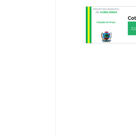
Administração e Finanças
In
Cot
C
Datas Comemorativas
Defesa
Avisos e Convites
Emenda Pa
Eleições
Esporte
Proce