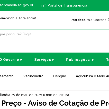
crelandia.ac.gov.br
Portal de Transparência
bem-vindo a Acrelândia!
Prefeito
Graia Caetano (
O Governo🔽
Serviços🔽
Publicações 🔽
T
neamento
Vacinômetro
Dengue
Agricultura e Meio 
elândia
29 de mai. de 2025
0 min de leitura
to Cultura e Lazer
Educação
Assistência Social
No
Preço - Aviso de Cotação de P