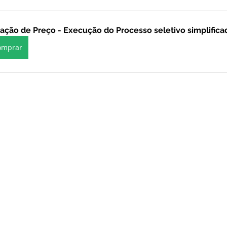
stitucional e Governo
Expoacrelandia
Notas e Comunicad
ação de Preço - Execução do Processo seletivo simplifica
omprar
 Civil
Convênios e Parcerias
Licitações
Nota de Re
rlamentar
Vigilância Sanitária
Casa Civil
Ordem de 
sso seletivo
Nota de esclarecimento