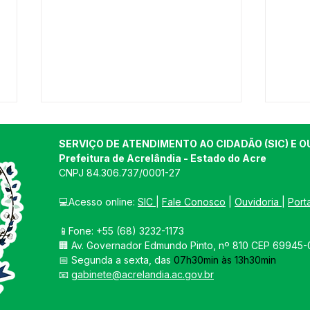
SERVIÇO DE ATENDIMENTO AO CIDADÃO (SIC) E O
Prefeitura de Acrelândia - Estado do Acre
CNPJ 
84.306.737/0001-27
💻Acesso online: 
SIC 
| 
Fale Conosco
 | 
Ouvidoria
| 
Port
📱Fone: +55 
(68) 3232-1173
Concorrência 007/2025 -
Conc
🏢 
Av. Governador Edmundo Pinto, nº 810 CEP 69945-0
Aviso de Licitação
AVI
📅 Segunda a sexta, das 
07h30min às 13h30min
LIC
📧 
gabinete@acrelandia.ac.gov.br