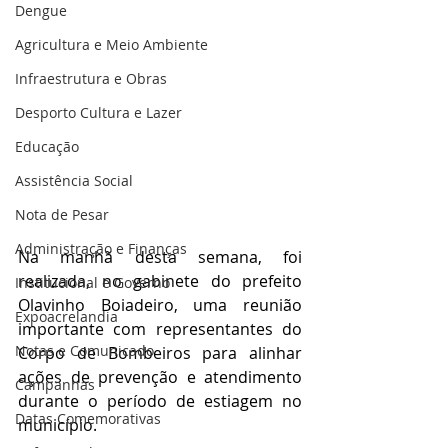
Dengue
Agricultura e Meio Ambiente
Infraestrutura e Obras
Desporto Cultura e Lazer
Educação
Assistência Social
Nota de Pesar
Administração e Finanças
Na manhã desta semana, foi 
realizada, no gabinete do prefeito 
Institucional e Governo
Olavinho Boiadeiro, uma reunião 
Expoacrelandia
importante com representantes do 
Notas e Comunicado
Corpo de Bombeiros para alinhar 
ações de prevenção e atendimento 
Campanhas
durante o período de estiagem no 
Datas Comemorativas
município.