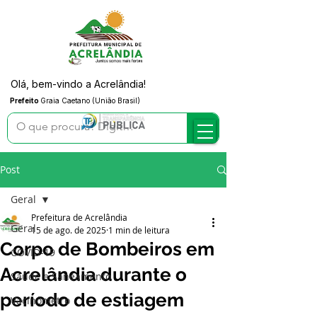
Olá, bem-vindo a Acrelândia!
Prefeito
Graia Caetano (União Brasil)
Post
Geral
Prefeitura de Acrelândia
Geral
15 de ago. de 2025
1 min de leitura
Corpo de Bombeiros em
COVID-19
Acrelândia durante o
Saúde e Saneamento
período de estiagem
Vacinômetro