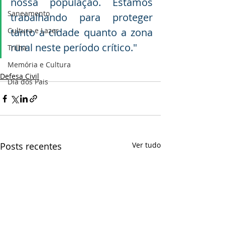
nossa população. Estamos 
Saneamento
trabalhando para proteger 
Cultura e Lazer
tanto a cidade quanto a zona 
rural neste período crítico."
Trilha
Memória e Cultura
Defesa Civil
Dia dos Pais
Posts recentes
Ver tudo