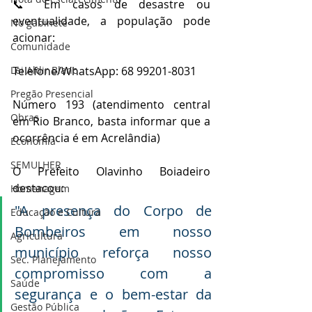
📞 Em casos de desastre ou 
eventualidade, a população pode 
No gabinete
acionar:
Comunidade
Lei Aldir Blanc
Telefone/WhatsApp: 68 99201-8031
Pregão Presencial
Número 193 (atendimento central 
Obras
em Rio Branco, basta informar que a 
ocorrência é em Acrelândia)
Economia
SEMULHER
O Prefeito Olavinho Boiadeiro 
destacou:
Homenagem
"A presença do Corpo de 
Educação e Cultura
Bombeiros em nosso 
Agricultura
município reforça nosso 
Sec. Planejamento
compromisso com a 
Saúde
segurança e o bem-estar da 
Gestão Pública