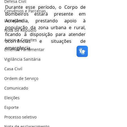
Defesa Civil
Durante esse período, o Corpo de 
Convênios e Parcerias
Bombeiros estará presente em 
Acrelândia, prestando apoio à 
Licitações
população da zona urbana e rural, 
Nota de Repúdio
ficando à disposição para atender 
Avisos e Convites
ocorrências e situações de 
emergência.
Emenda Parlamentar
Vigilância Sanitária
Casa Civil
Ordem de Serviço
Comunicado
Eleições
Esporte
Processo seletivo
Nota de esclarecimento