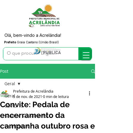
Olá, bem-vindo a Acrelândia!
Prefeito
Graia Caetano (União Brasil)
Post
Geral
Prefeitura de Acrelândia
Geral
5 de nov. de 2021
0 min de leitura
Convite: Pedala de
COVID-19
encerramento da
Saúde e Saneamento
campanha outubro rosa e
Vacinômetro