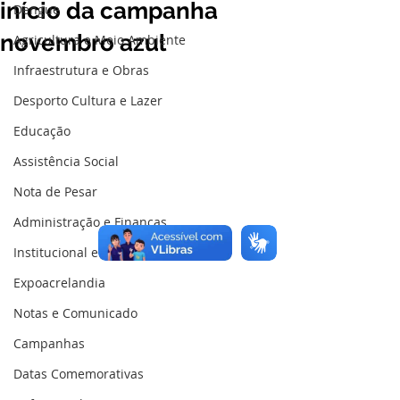
início da campanha
Dengue
novembro azul
Agricultura e Meio Ambiente
Infraestrutura e Obras
Desporto Cultura e Lazer
Educação
Assistência Social
Nota de Pesar
Administração e Finanças
Institucional e Governo
Expoacrelandia
Notas e Comunicado
Campanhas
Datas Comemorativas