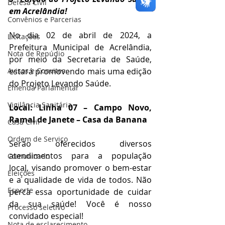
Defesa Civil
em Acrelândia! 
Convênios e Parcerias
No dia 02 de abril de 2024, a 
Licitações
Prefeitura Municipal de Acrelândia, 
Nota de Repúdio
por meio da Secretaria de Saúde, 
Avisos e Convites
estará promovendo mais uma edição 
do Projeto Levando Saúde. 
Emenda Parlamentar
Vigilância Sanitária
Local: Linha 07 – Campo Novo, 
Ramal de Janete – Casa da Banana
Casa Civil
Ordem de Serviço
Serão oferecidos diversos 
atendimentos para a população 
Comunicado
local, visando promover o bem-estar 
Eleições
e a qualidade de vida de todos. Não 
Esporte
perca essa oportunidade de cuidar 
da sua saúde! Você é nosso 
Processo seletivo
convidado especial! 
Nota de esclarecimento