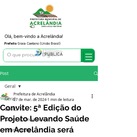
Olá, bem-vindo a Acrelândia!
Prefeito
Graia Caetano (União Brasil)
Post
Geral
Prefeitura de Acrelândia
Geral
27 de mar. de 2024
1 min de leitura
Convite: 5ª Edição do
COVID-19
Projeto Levando Saúde
Saúde e Saneamento
em Acrelândia será
Vacinômetro