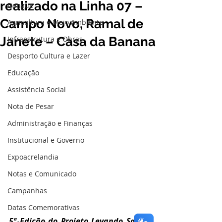
realizado na Linha 07 –
Dengue
Campo Novo, Ramal de
Agricultura e Meio Ambiente
Janete – Casa da Banana
Infraestrutura e Obras
Desporto Cultura e Lazer
Educação
Assistência Social
Nota de Pesar
Administração e Finanças
Institucional e Governo
Expoacrelandia
Notas e Comunicado
Campanhas
Datas Comemorativas
5ª Edição do Projeto Levando Saúde 