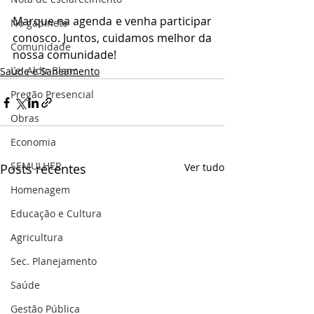
Marque na agenda e venha participar 
No gabinete
conosco. Juntos, cuidamos melhor da 
Comunidade
nossa comunidade! 
Lei Aldir Blanc
Saúde e Saneamento
Pregão Presencial
Obras
Economia
SEMULHER
Posts recentes
Ver tudo
Homenagem
Educação e Cultura
Agricultura
Sec. Planejamento
Saúde
Gestão Pública