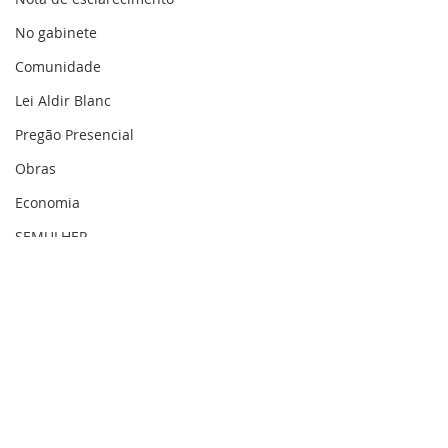
No gabinete
Comunidade
Lei Aldir Blanc
Pregão Presencial
Obras
Economia
SEMULHER
Homenagem
Educação e Cultura
Agricultura
Sec. Planejamento
Saúde
Mais saúde para
PREFEITURA D
Gestão Pública