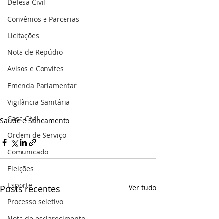
Defesa Civil
Convênios e Parcerias
Licitações
Nota de Repúdio
Avisos e Convites
Emenda Parlamentar
Vigilância Sanitária
Casa Civil
Saúde e Saneamento
Ordem de Serviço
Comunicado
Eleições
Esporte
Posts recentes
Ver tudo
Processo seletivo
Nota de esclarecimento