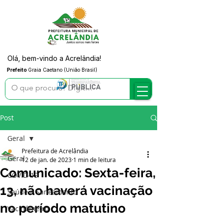
Olá, bem-vindo a Acrelândia!
Prefeito
Graia Caetano (União Brasil)
Post
Geral
Prefeitura de Acrelândia
Geral
12 de jan. de 2023
1 min de leitura
Comunicado: Sexta-feira,
COVID-19
13, não haverá vacinação
Saúde e Saneamento
no período matutino
Vacinômetro