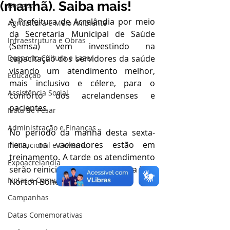
(manhã). Saiba mais!
Dengue
A Prefeitura de Acrelândia por meio 
Agricultura e Meio Ambiente
da Secretaria Municipal de Saúde 
Infraestrutura e Obras
(Semsa) vem investindo na 
Desporto Cultura e Lazer
capacitação dos servidores da saúde 
visando um atendimento melhor, 
Educação
mais inclusivo e célere, para o 
Assistência Social
conforto dos acrelandenses e 
pacientes.
Nota de Pesar
Administração e Finanças
No período da manhã desta sexta-
fiera, os vacinadores estão em 
Institucional e Governo
treinamento. A tarde os atendimento 
Expoacrelandia
serão reiniciados às 14 horas, na UBS 
Notas e Comunicado
Norton Bohen.
Campanhas
Datas Comemorativas