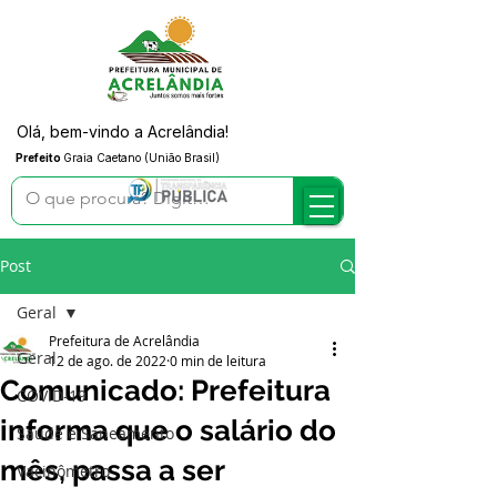
Olá, bem-vindo a Acrelândia!
Prefeito
Graia Caetano (União Brasil)
Post
Geral
Prefeitura de Acrelândia
Geral
12 de ago. de 2022
0 min de leitura
Comunicado: Prefeitura
COVID-19
informa que o salário do
Saúde e Saneamento
mês, passa a ser
Vacinômetro