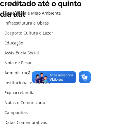
creditado até o quinto
Dengue
dia útil
Agricultura e Meio Ambiente
Infraestrutura e Obras
Desporto Cultura e Lazer
Educação
Assistência Social
Nota de Pesar
Administração e Finanças
Institucional e Governo
Expoacrelandia
Notas e Comunicado
Campanhas
Datas Comemorativas