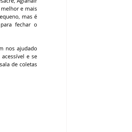
acre, Aglanair 
 melhor e mais 
equeno, mas é 
ara fechar o 
em nos ajudado 
acessível e se 
ala de coletas 