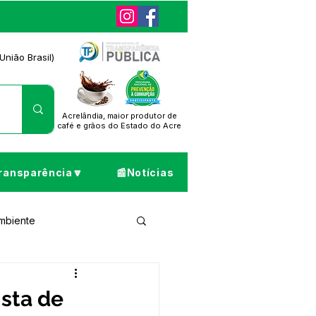
União Brasil)
Acrelândia, maior produtor de
café
e grãos do Estado do Acre
ransparência🔽
📰Notícias
Ambiente
ta de Pesar
ista de