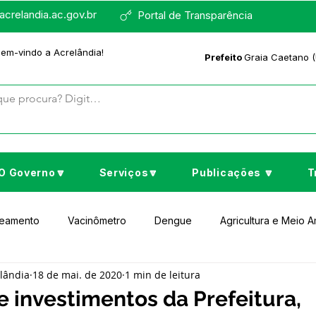
crelandia.ac.gov.br
Portal de Transparência
bem-vindo a Acrelândia!
Prefeito
Graia Caetano (
O Governo🔽
Serviços🔽
Publicações 🔽
T
neamento
Vacinômetro
Dengue
Agricultura e Meio 
elândia
18 de mai. de 2020
1 min de leitura
to Cultura e Lazer
Educação
Assistência Social
No
 investimentos da Prefeitura,