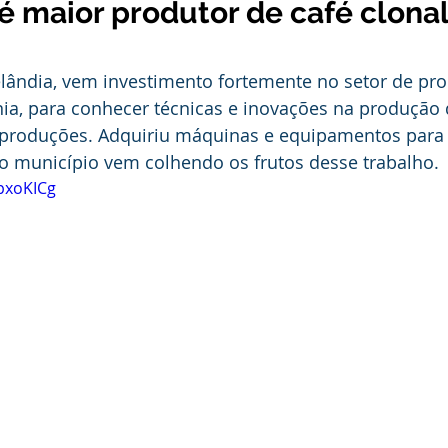
é maior produtor de café clona
stitucional e Governo
Expoacrelandia
Notas e Comunicad
elândia, vem investimento fortemente no setor de pro
 Civil
Convênios e Parcerias
Licitações
Nota de Re
a, para conhecer técnicas e inovações na produção d
 produções. Adquiriu máquinas e equipamentos para a
 o município vem colhendo os frutos desse trabalho.
rlamentar
Vigilância Sanitária
Casa Civil
Ordem de 
ipxoKICg
sso seletivo
Nota de esclarecimento