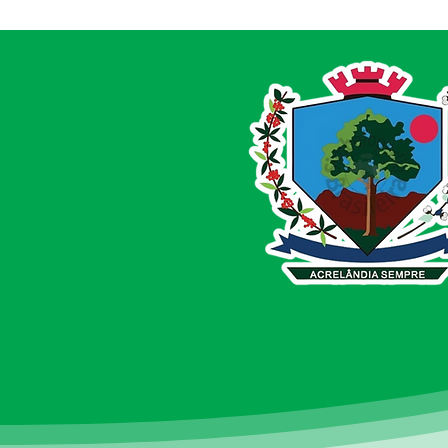
Entrega de Equipamentos
Agrícolas reforça
compromisso com
produtores de Acrelândia