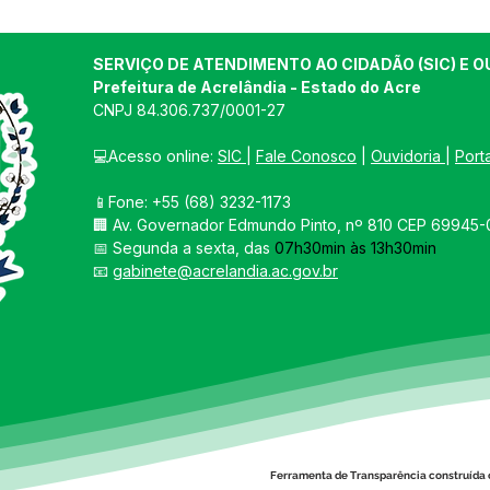
SERVIÇO DE ATENDIMENTO AO CIDADÃO (SIC) E O
Prefeitura de Acrelândia - Estado do Acre
CNPJ 
84.306.737/0001-27
💻Acesso online: 
SIC 
| 
Fale Conosco
 | 
Ouvidoria
| 
Port
📱Fone: +55 
(68) 3232-1173
PREFEITO GRAIA FAZ VISITA
Expo
🏢 
Av. Governador Edmundo Pinto, nº 810 CEP 69945-0
A PRODUTORES RURAIS
Lanç
📅 Segunda a sexta, das 
07h30min às 13h30min
PARA CONHECER MELHOR
conf
📧 
gabinete@acrelandia.ac.gov.br
A PRODUÇÃO E AS
agro
NECESSIDADES
julh
Ferramenta de Transparência construída 