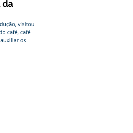
l da
o
Campanhas
dução, visitou 
púdio
o café, café 
uxiliar os 
Serviço
Comunicado