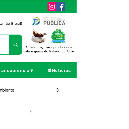
União Brasil)
Acrelândia, maior produtor de
café
e grãos do Estado do Acre
ransparência🔽
📰Notícias
Ambiente
ta de Pesar