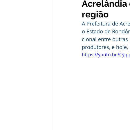
Acrelândia 
Administração e Finanças
In
região
A Prefeitura de Acr
Datas Comemorativas
Defesa
o Estado de Rondôni
clonal entre outras
produtores, e hoje,
Avisos e Convites
Emenda Pa
https://youtu.be/Cyq
Eleições
Esporte
Proce