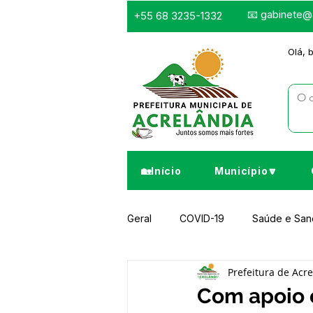
📧
gabinete@a
+55 68 3235-1332
Olá, 
🏡Início
Município🔽
Geral
COVID-19
Saúde e Sa
Prefeitura de Acr
Infraestrutura e Obras
Despor
Com apoio e