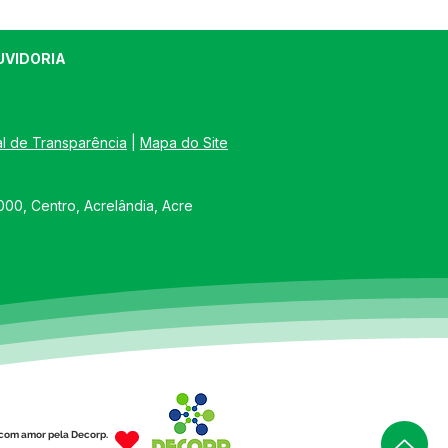
UVIDORIA
al de Transparência
 | 
Mapa do Site
Acrelândia 2026:
00, Centro, Acrelândia, Acre
amento oficial
irma quatro dias de
negócio e festa em
o
com amor pela Decorp.