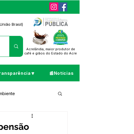
União Brasil)
Acrelândia, maior produtor de
café
e grãos do Estado do Acre
ransparência🔽
📰Notícias
Ambiente
ta de Pesar
spensão