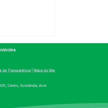
UVIDORIA
al de Transparência
 | 
Mapa do Site
orrência 004/2025 -
00, Centro, Acrelândia, Acre
SO DE REABERTURA DE
ITAÇÃO