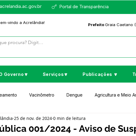
crelandia.ac.gov.br
Portal de Transparência
bem-vindo a Acrelândia!
Prefeito
Graia Caetano (
O Governo🔽
Serviços🔽
Publicações 🔽
T
neamento
Vacinômetro
Dengue
Agricultura e Meio 
elândia
25 de nov. de 2024
0 min de leitura
to Cultura e Lazer
Educação
Assistência Social
No
blica 001/2024 - Aviso de Su