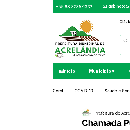
📧
gabinete@a
+55 68 3235-1332
Olá, 
🏡Início
Município🔽
Geral
COVID-19
Saúde e Sa
Prefeitura de Acr
Infraestrutura e Obras
Despor
Chamada Pú