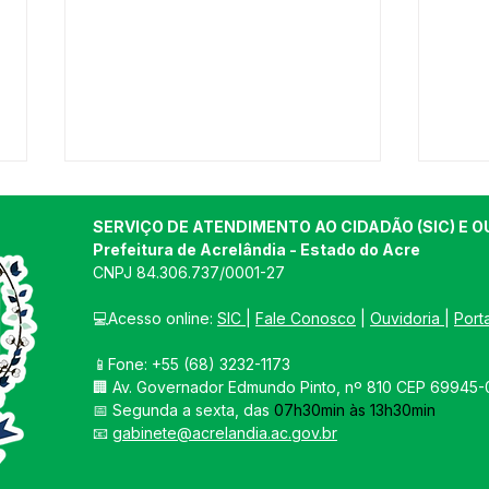
SERVIÇO DE ATENDIMENTO AO CIDADÃO (SIC) E O
Prefeitura de Acrelândia - Estado do Acre
CNPJ 
84.306.737/0001-27
💻Acesso online: 
SIC 
| 
Fale Conosco
 | 
Ouvidoria
| 
Port
📱Fone: +55 
(68) 3232-1173
Concorrência 007/2025 -
Conc
🏢 
Av. Governador Edmundo Pinto, nº 810 CEP 69945-0
Aviso de Licitação
AVI
📅 Segunda a sexta, das 
07h30min às 13h30min
LIC
📧 
gabinete@acrelandia.ac.gov.br