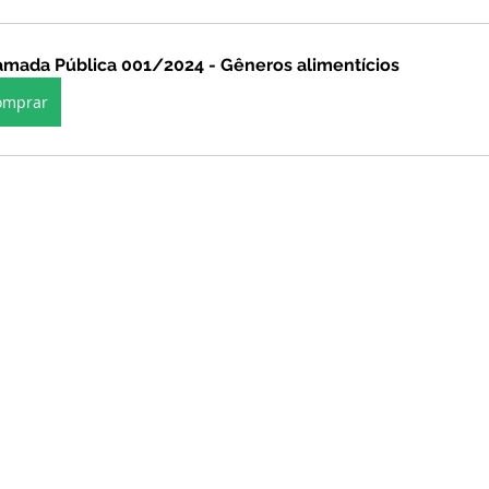
stitucional e Governo
Expoacrelandia
Notas e Comunicad
mada Pública 001/2024 - Gêneros alimentícios
omprar
 Civil
Convênios e Parcerias
Licitações
Nota de Re
rlamentar
Vigilância Sanitária
Casa Civil
Ordem de 
sso seletivo
Nota de esclarecimento