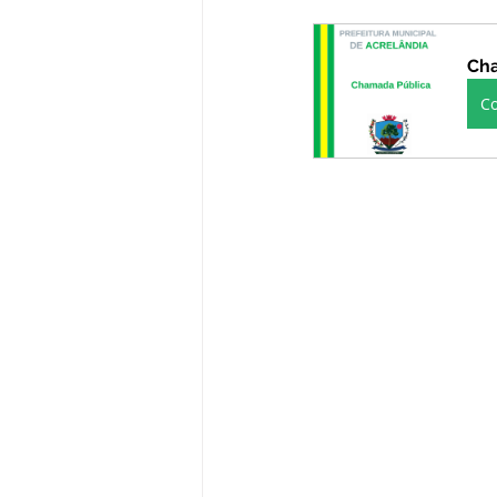
Administração e Finanças
In
Cha
C
Datas Comemorativas
Defesa
Avisos e Convites
Emenda Pa
Eleições
Esporte
Proce