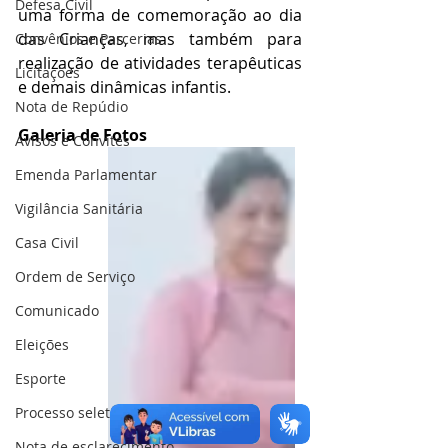
Defesa Civil
uma forma de comemoração ao dia 
das Crianças, mas também para 
Convênios e Parcerias
realização de atividades terapêuticas 
Licitações
e demais dinâmicas infantis.
Nota de Repúdio
Galeria de Fotos
Avisos e Convites
Emenda Parlamentar
Vigilância Sanitária
Casa Civil
Ordem de Serviço
Comunicado
Eleições
Esporte
Processo seletivo
Nota de esclarecimento