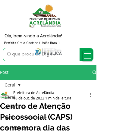
Olá, bem-vindo a Acrelândia!
Prefeito
Graia Caetano (União Brasil)
Post
Geral
Prefeitura de Acrelândia
Geral
18 de out. de 2022
1 min de leitura
Centro de Atenção
COVID-19
Psicossocial (CAPS)
Saúde e Saneamento
comemora dia das
Vacinômetro