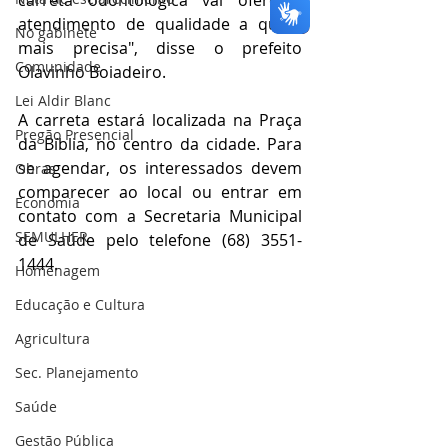
carreta odontológica vai oferecer 
atendimento de qualidade a quem 
No gabinete
mais precisa", disse o prefeito 
Comunidade
Olavinho Boiadeiro.
Lei Aldir Blanc
A carreta estará localizada na Praça 
Pregão Presencial
da Bíblia, no centro da cidade. Para 
se agendar, os interessados devem 
Obras
comparecer ao local ou entrar em 
Economia
contato com a Secretaria Municipal 
SEMULHER
de Saúde pelo telefone (68) 3551-
1444.
Homenagem
Educação e Cultura
Agricultura
Sec. Planejamento
Saúde
Gestão Pública