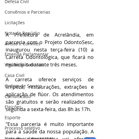
Defesa Civil
Convênios e Parcerias
Licitações
Nota de Repúdio
A Prefeitura de Acrelândia, em 
parceria com o Projeto OdontoSesc, 
Avisos e Convites
inaugurou nesta terça-feira (10) a 
Emenda Parlamentar
Carreta Odontológica, que ficará no 
município durante três meses.
Vigilância Sanitária
Casa Civil
A carreta oferece serviços de 
Ordem de Serviço
limpeza, restaurações, extrações e 
aplicação de flúor. Os atendimentos 
Comunicado
são gratuitos e serão realizados de 
Eleições
segunda a sexta-feira, das 8h às 17h.
Esporte
"Essa parceria é muito importante 
Processo seletivo
para a saúde da nossa população. A 
Nota de esclarecimento