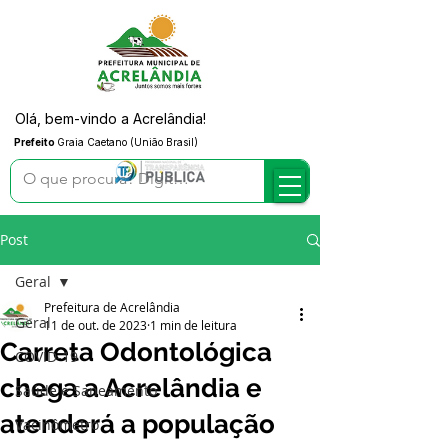
Olá, bem-vindo a Acrelândia!
Prefeito
Graia Caetano (União Brasil)
Post
Geral
Prefeitura de Acrelândia
Geral
11 de out. de 2023
1 min de leitura
Carreta Odontológica
COVID-19
chega a Acrelândia e
Saúde e Saneamento
atenderá a população
Vacinômetro