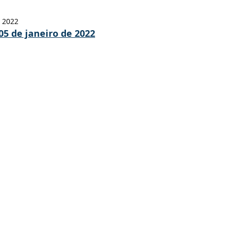
stitucional e Governo
Expoacrelandia
Notas e Comunicad
e 2022
05 de janeiro de 2022
 Civil
Convênios e Parcerias
Licitações
Nota de Re
rlamentar
Vigilância Sanitária
Casa Civil
Ordem de 
sso seletivo
Nota de esclarecimento