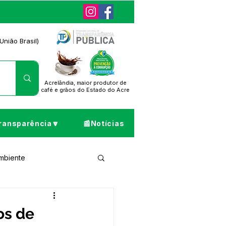
União Brasil)
Acrelândia, maior produtor de
café
e grãos do Estado do Acre
ransparência🔽
📰Notícias
Ambiente
ta de Pesar
os de