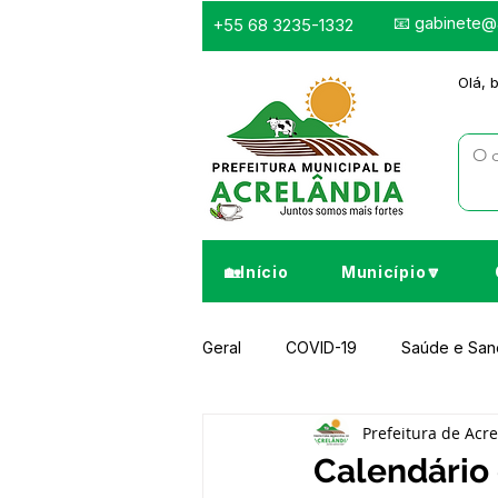
📧
gabinete@a
+55 68 3235-1332
Olá, 
🏡Início
Município🔽
Geral
COVID-19
Saúde e Sa
Prefeitura de Acr
Infraestrutura e Obras
Despor
Calendário 