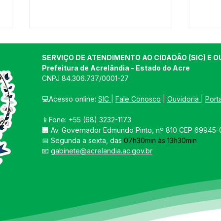
SERVIÇO DE ATENDIMENTO AO CIDADÃO (SIC) E O
Prefeitura de Acrelândia - Estado do Acre
CNPJ 
84.306.737/0001-27
💻Acesso online: 
SIC 
| 
Fale Conosco
 | 
Ouvidoria
| 
Port
📱Fone: +55 
(68) 3232-1173
12 de junho: Feliz Dia dos
04 d
🏢 
Av. Governador Edmundo Pinto, nº 810 CEP 69945-0
Namorados!
Chri
📅 Segunda a sexta, das 
07h30min às 13h30min
📧 
gabinete@acrelandia.ac.gov.br