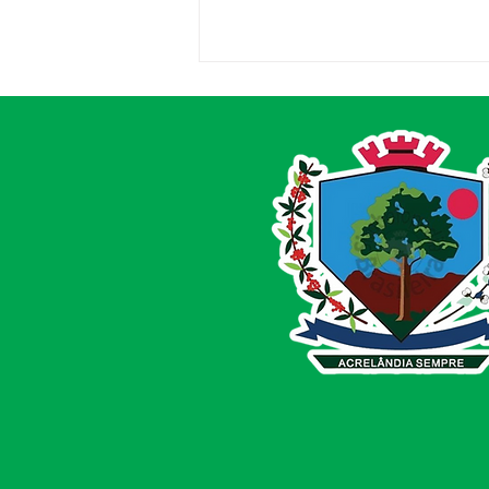
Parabéns, Acre! 64 anos de
conquistas e esperança