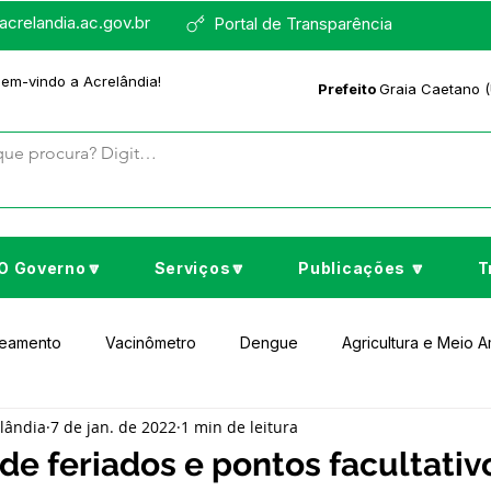
crelandia.ac.gov.br
Portal de Transparência
bem-vindo a Acrelândia!
Prefeito
Graia Caetano (
O Governo🔽
Serviços🔽
Publicações 🔽
T
neamento
Vacinômetro
Dengue
Agricultura e Meio 
elândia
7 de jan. de 2022
1 min de leitura
to Cultura e Lazer
Educação
Assistência Social
No
de feriados e pontos facultativ