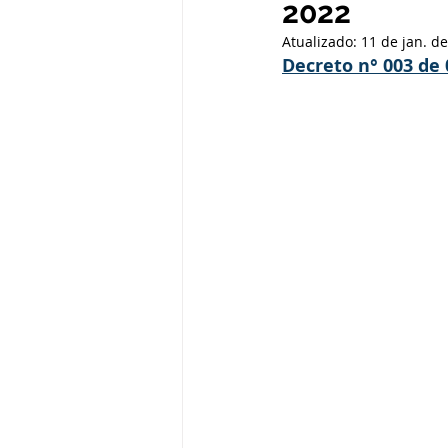
2022
Administração e Finanças
In
Atualizado:
11 de jan. d
Decreto n° 003 de 
Datas Comemorativas
Defesa
Avisos e Convites
Emenda Pa
Eleições
Esporte
Proce