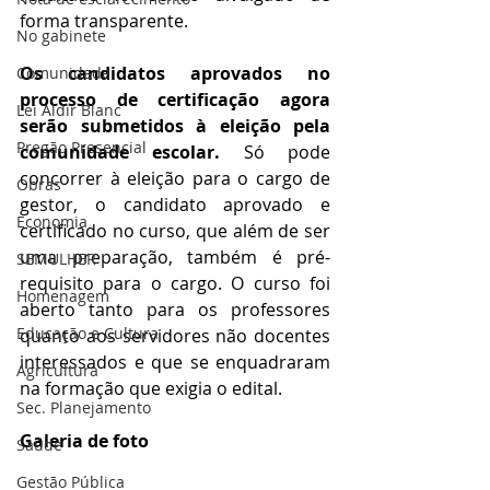
forma transparente. 
No gabinete
Os candidatos aprovados no 
Comunidade
processo de certificação agora 
Lei Aldir Blanc
serão submetidos à eleição pela 
Pregão Presencial
comunidade escolar. 
Só pode 
concorrer à eleição para o cargo de 
Obras
gestor, o candidato aprovado e 
Economia
certificado no curso, que além de ser 
uma preparação, também é pré-
SEMULHER
requisito para o cargo. O curso foi 
Homenagem
aberto tanto para os professores 
Educação e Cultura
quanto aos servidores não docentes 
interessados e que se enquadraram 
Agricultura
na formação que exigia o edital.
Sec. Planejamento
Galeria de foto
Saúde
Gestão Pública