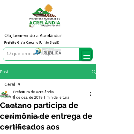
Olá, bem-vindo a Acrelândia!
Prefeito
Graia Caetano (União Brasil)
Post
Geral
Prefeitura de Acrelândia
Geral
5 de dez. de 2019
1 min de leitura
Caetano participa de
COVID-19
cerimônia de entrega de
Saúde e Saneamento
certificados aos
Vacinômetro