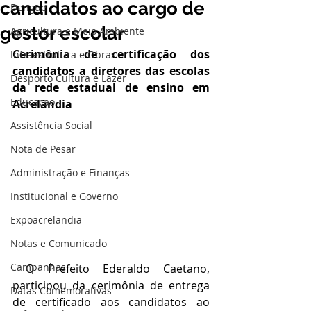
candidatos ao cargo de
Dengue
gestor escolar
Agricultura e Meio Ambiente
Cerimônia de certificação dos 
Infraestrutura e Obras
candidatos a diretores das escolas 
Desporto Cultura e Lazer
da rede estadual de ensino em 
Educação
Acrelândia
Assistência Social
Nota de Pesar
Administração e Finanças
Institucional e Governo
Expoacrelandia
Notas e Comunicado
Campanhas
 O Prefeito Ederaldo Caetano, 
participou da cerimônia de entrega 
Datas Comemorativas
de certificado aos candidatos ao 