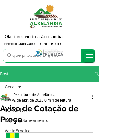
Olá, bem-vindo a Acrelândia!
Prefeito
Graia Caetano (União Brasil)
Post
Geral
Prefeitura de Acrelândia
Geral
2 de abr. de 2025
0 min de leitura
Aviso de Cotação de
COVID-19
Preço
Saúde e Saneamento
Vacinômetro