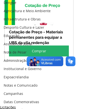
Dengue
Agricultura e Meio Ambiente
Infraestrutura e Obras
Desporto Cultura e Lazer
Cotação de Preço - Materiais 
Educação
permanentes para equipar a 
UBS da vila redenção
Assistência Social
Comprar
Nota de Pesar
Administração e Finanças
Institucional e Governo
Expoacrelandia
Notas e Comunicado
Campanhas
Datas Comemorativas
Licitações