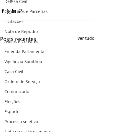
Defesa Civil
Convênios e Parcerias
Licitações
Nota de Repúdio
Posts recentes
Ver tudo
Avisos e Convites
Emenda Parlamentar
Vigilância Sanitária
Casa Civil
Ordem de Serviço
Comunicado
Eleições
Esporte
Processo seletivo
Nota de esclarecimento