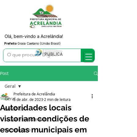
Olá, bem-vindo a Acrelândia!
Prefeito
Graia Caetano (União Brasil)
Post
Geral
Prefeitura de Acrelândia
Geral
5 de abr. de 2023
2 min de leitura
Autoridades locais
COVID-19
vistoriam condições de
Saúde e Saneamento
escolas municipais em
Vacinômetro