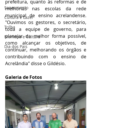
prefeitura, quanto às reformas e de 
Saneamento
melhorias nas escolas da rede 
municipal de ensino acrelandense. 
Cultura e Lazer
"Ouvimos os gestores, o secretário, 
Trilha
toda a equipe de governo, para 
planejar da melhor forma possível, 
Memória e Cultura
como alcançar os objetivos, de 
Dia dos Pais
continuar, melhorando os órgãos e 
contribuindo com o ensino de 
Acrelândia" disse o Gildésio.
Galeria de Fotos