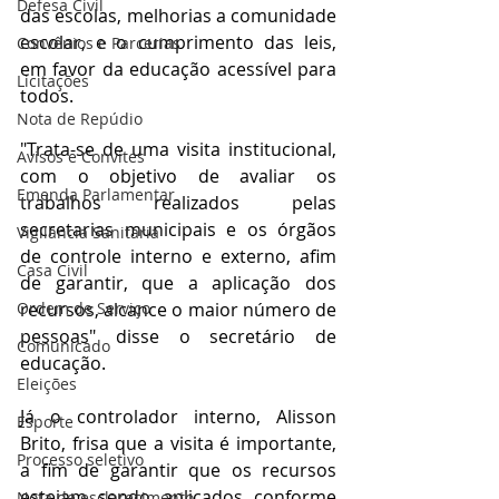
Defesa Civil
das escolas, melhorias a comunidade 
escolar, e o cumprimento das leis, 
Convênios e Parcerias
em favor da educação acessível para 
Licitações
todos. 
Nota de Repúdio
"Trata-se de uma visita institucional, 
Avisos e Convites
com o objetivo de avaliar os 
Emenda Parlamentar
trabalhos realizados pelas 
secretarias municipais e os órgãos 
Vigilância Sanitária
de controle interno e externo, afim 
Casa Civil
de garantir, que a aplicação dos 
Ordem de Serviço
recursos, alcance o maior número de 
pessoas" disse o secretário de 
Comunicado
educação.
Eleições
Já o controlador interno, Alisson 
Esporte
Brito, frisa que a visita é importante, 
Processo seletivo
a fim de garantir que os recursos 
estejam sendo aplicados conforme 
Nota de esclarecimento