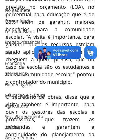
previsto no orçamento (LOA), no 
No gabinete
percentual para educação que é de 
Comunidade
25%, além de garantir, maiores 
benefícios para a comunidade 
Lei Aldir Blanc
escolar. "A visita é importante, para 
Pregão Presencial
garantir que os recursos estejam 
sendo aplicados, que os benefícios 
Obras
cheguem a quem precisa, que no 
Economia
caso da escola são os estudantes e 
SEMULHER
toda a comunidade escolar" pontou 
o controlador do município. 
Homenagem
Educação e Cultura
O secretário de obras, disse que a 
visita também é importante, para 
Agricultura
ouvir os gestores das escolas e 
Sec. Planejamento
professores, que trazem as 
demandas e garantem a 
Saúde
continuidade do planejamento da 
Gestão Pública