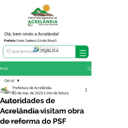
Olá, bem-vindo a Acrelândia!
Prefeito
Graia Caetano (União Brasil)
Post
Geral
Prefeitura de Acrelândia
Geral
23 de mai. de 2023
2 min de leitura
Autoridades de
COVID-19
Acrelândia visitam obra
Saúde e Saneamento
de reforma do PSF
Vacinômetro