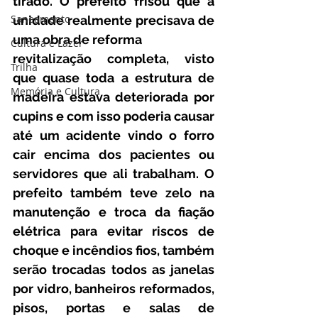
tirado. O prefeito frisou que a 
Saneamento
unidade realmente precisava de 
uma obra de reforma 
Cultura e Lazer
revitalização completa, visto 
Trilha
que quase toda a estrutura de 
Memória e Cultura
madeira estava deteriorada por 
cupins e com isso poderia causar 
até um acidente vindo o forro 
cair encima dos pacientes ou 
servidores que ali trabalham. O 
prefeito também teve zelo na 
manutenção e troca da fiação 
elétrica para evitar riscos de 
choque e incêndios fios, também 
serão trocadas todos as janelas 
por vidro, banheiros reformados, 
pisos, portas e salas de 