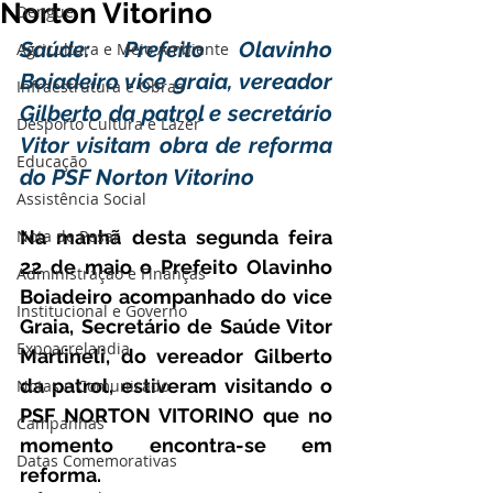
Norton Vitorino
Dengue
Saúde: Prefeito Olavinho 
Agricultura e Meio Ambiente
Boiadeiro vice graia, vereador 
Infraestrutura e Obras
Gilberto da patrol e secretário 
Desporto Cultura e Lazer
Vitor visitam obra de reforma 
Educação
do PSF Norton Vitorino
Assistência Social
Nota de Pesar
Na manhã desta segunda feira 
22 de maio o Prefeito Olavinho 
Administração e Finanças
Boiadeiro acompanhado do vice 
Institucional e Governo
Graia, Secretário de Saúde Vitor 
Expoacrelandia
Martineli, do vereador Gilberto 
da patrol, estiveram visitando o 
Notas e Comunicado
PSF NORTON VITORINO que no 
Campanhas
momento encontra-se em 
Datas Comemorativas
reforma.