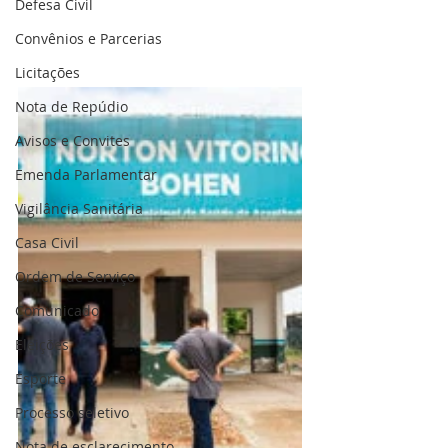
Defesa Civil
Convênios e Parcerias
Licitações
Nota de Repúdio
Avisos e Convites
Emenda Parlamentar
Vigilância Sanitária
Casa Civil
Ordem de Serviço
Comunicado
Eleições
Esporte
Processo seletivo
Nota de esclarecimento