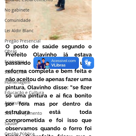
No gabinete
Comunidade
Lei Aldir Blanc
Pregão Presencial
O posto de saúde segundo o 
Obras
Prefeito Olavinho já estava 
Economia
passando da hora de ter uma 
reforma completa e bem feita e 
SEMULHER
não aceitou de apenas fazer uma 
Homenagem
pintura, Olavinho disse: “se fizer 
Educação e Cultura
só uma pintura e ai fica bonito 
Agricultura
por fora mas por dentro da 
estrutura está toda 
Sec. Planejamento
comprometida e foi isso que 
Saúde
observamos quando o forro foi 
Gestão Pública