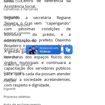
CRAS - Centro de Referência da 
Defesa Civil
Assistência Social.
Convênios e Parcerias
Licitações
Segundo a secretária Regiane 
Teixeira, o Cras vem  ''capengando'' 
Nota de Repúdio
com péssimas condições de 
Avisos e Convites
estrutura  do prédio, e a 
administração do prefeito Olavinho 
Emenda Parlamentar
Boiadeiro irá mudar esta realidade". 
Vigilância Sanitária
A gestão garantirá a melhoraria das 
estruturas dos espaços físicos dos 
Casa Civil
órgãos municipais e continuará a 
Ordem de Serviço
capacitação dos servidores públicos  
Comunicado
para  que a cada dia possam atender 
melhor a sociedade acrelandenses, 
Eleições
com respeito e dignidade.
Esporte
Processo seletivo
Nota de esclarecimento