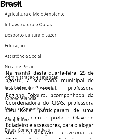
Brasil
Dengue
Agricultura e Meio Ambiente
Infraestrutura e Obras
Desporto Cultura e Lazer
Educação
Assistência Social
Nota de Pesar
Na manhã desta quarta-feira. 25 de 
Administração e Finanças
agosto, a secretária municipal de 
assistência social, professora 
Institucional e Governo
Regiane Teixeira, acompanhada da 
Expoacrelandia
Coordenadora do CRAS, professora 
Notas e Comunicado
Cléu Koller, participaram de uma 
reunião  com o prefeito Olavinho 
Campanhas
Boiadeiro e assessores, para dialogar 
Datas Comemorativas
sobre a instalação  provisória do 