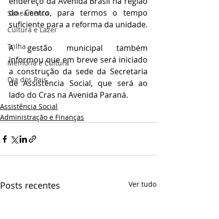
endereço da Avenida Brasil na região 
do Centro, para termos o tempo 
Saneamento
suficiente para a reforma da unidade. 
Cultura e Lazer
Trilha
A gestão municipal também 
informou que em breve será iniciado 
Memória e Cultura
a construção da sede da Secretaria 
Dia dos Pais
de Assistência Social, que será ao 
lado do Cras na Avenida Paraná.
Assistência Social
Administração e Finanças
Posts recentes
Ver tudo