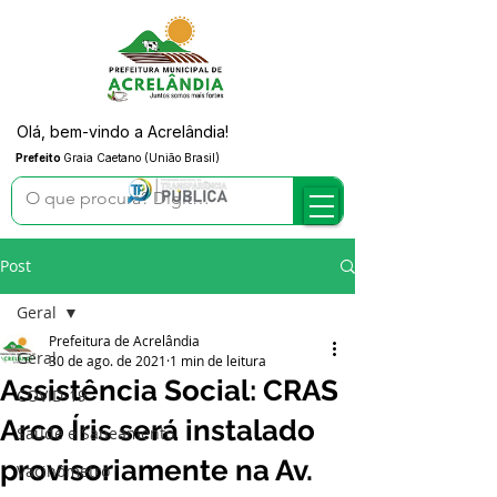
Olá, bem-vindo a Acrelândia!
Prefeito
Graia Caetano (União Brasil)
Post
Geral
Prefeitura de Acrelândia
Geral
30 de ago. de 2021
1 min de leitura
Assistência Social: CRAS
COVID-19
Arco Íris será instalado
Saúde e Saneamento
provisoriamente na Av.
Vacinômetro