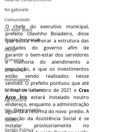
No gabinete
Comunidade
O chefe do executivo municipal, 
Lei Aldir Blanc
prefeito Olavinho Boiadeiro, disse 
Pregão Presencial
que busca melhorar a estrutura das 
unidades do governo afim de 
Obras
garantir o bem-estar dos servidores 
Economia
e melhoria do atendimento a 
população, e que os investimentos 
SEMULHER
estão sendo realizados nesse 
Homenagem
sentido. O prefeito pontuou que até 
Educação e Cultura
o final de setembro de 2021 o 
Cras 
Arco Íris 
estará instalado noutro 
Agricultura
endereço, enquanto a administração 
Sec. Planejamento
aguarda a reforma do novo  prédio. A 
intenção da Assistência Social é se 
Saúde
instalar provisoriamente no 
Gestão Pública