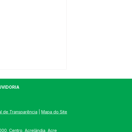
UVIDORIA
al de Transparência
 | 
Mapa do Site
FEITURA DE
00, Centro, Acrelândia, Acre