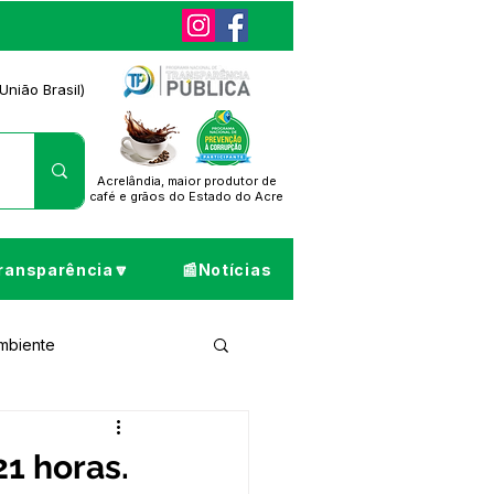
União Brasil)
Acrelândia, maior produtor de
café
e grãos do Estado do Acre
ransparência🔽
📰Notícias
Ambiente
ta de Pesar
21 horas.