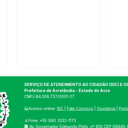
SERVIÇO DE ATENDIMENTO AO CIDADÃO (SIC) E O
Prefeitura de Acrelândia - Estado do Acre
CNPJ 
84.306.737/0001-27
💻Acesso online: 
SIC 
| 
Fale Conosco
 | 
Ouvidoria
| 
Port
📱Fone: +55 
(68) 3232-1173
Mais saúde para
PRE
🏢 
Av. Governador Edmundo Pinto, nº 810 CEP 69945-0