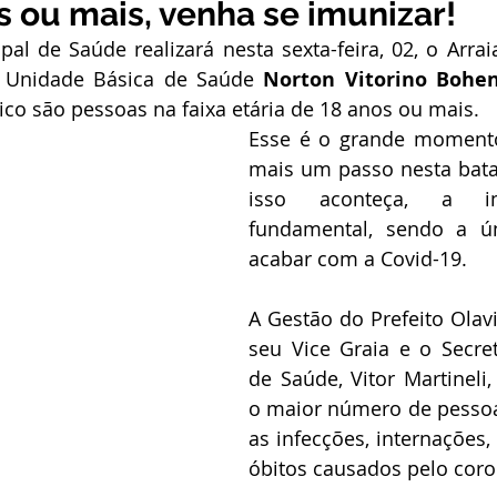
 ou mais, venha se imunizar!
stitucional e Governo
Expoacrelandia
Notas e Comunicad
pal de Saúde realizará nesta sexta-feira, 02, o Arrai
a Unidade Básica de Saúde 
Norton Vitorino Bohe
ico são pessoas na faixa etária de 18 anos ou mais.
 Civil
Convênios e Parcerias
Licitações
Nota de Re
Esse é o grande momento
mais um passo nesta bata
isso aconteça, a im
rlamentar
Vigilância Sanitária
Casa Civil
Ordem de 
fundamental, sendo a ún
acabar com a Covid-19.
sso seletivo
Nota de esclarecimento
A Gestão do Prefeito Olavi
seu Vice Graia e o Secret
de Saúde, Vitor Martineli,
o maior número de pessoas
as infecções, internações,
óbitos causados pelo coro