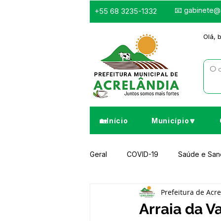
📧
gabinete@a
+55 68 3235-1332
Olá, 
🏡Início
Município🔽
Geral
COVID-19
Saúde e Sa
Prefeitura de Acr
Infraestrutura e Obras
Despor
Arraia da Va