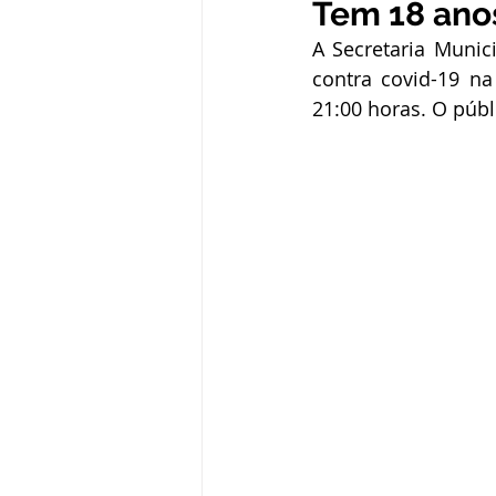
Tem 18 anos
Administração e Finanças
In
A Secretaria Munici
contra covid-19 n
21:00 horas. O públ
Datas Comemorativas
Defesa
Avisos e Convites
Emenda Pa
Eleições
Esporte
Proce