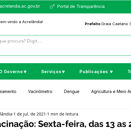
crelandia.ac.gov.br
Portal de Transparência
bem-vindo a Acrelândia!
Prefeito
Graia Caetano (
O Governo🔽
Serviços🔽
Publicações 🔽
T
neamento
Vacinômetro
Dengue
Agricultura e Meio 
elândia
1 de jul. de 2021
1 min de leitura
to Cultura e Lazer
Educação
Assistência Social
No
cinação: Sexta-feira, das 13 as 