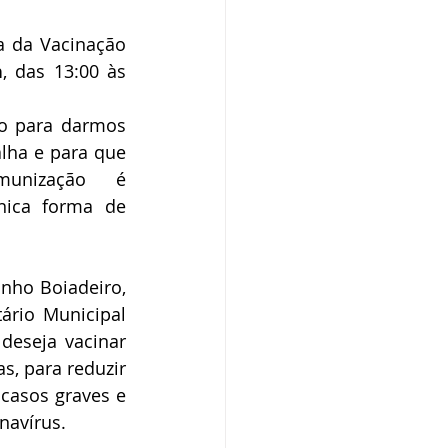
o
Campanhas
a da Vacinação 
n
, das 13:00 às 
púdio
 para darmos 
lha e para que 
unização é 
Serviço
Comunicado
ica forma de 
nho Boiadeiro, 
ário Municipal 
 deseja vacinar 
, para reduzir 
 casos graves e 
navírus. 