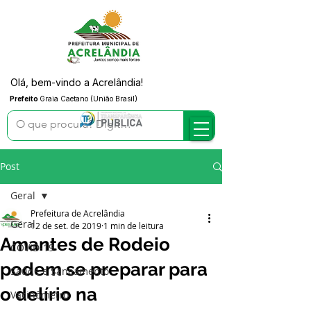
Olá, bem-vindo a Acrelândia!
Prefeito
Graia Caetano (União Brasil)
Post
Geral
Prefeitura de Acrelândia
Geral
12 de set. de 2019
1 min de leitura
Amantes de Rodeio
COVID-19
podem se preparar para
Saúde e Saneamento
o delírio na
Vacinômetro