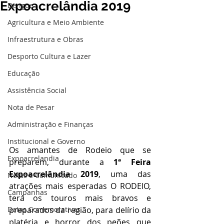
Expoacrelândia 2019
Dengue
Agricultura e Meio Ambiente
Infraestrutura e Obras
Desporto Cultura e Lazer
Educação
Assistência Social
Nota de Pesar
Administração e Finanças
Institucional e Governo
Os amantes de Rodeio que se 
Expoacrelandia
preparem, durante a 
1ª Feira 
Expoacrelândia 2019
, uma das 
Notas e Comunicado
atrações mais esperadas O RODEIO, 
Campanhas
terá os touros mais bravos e 
Datas Comemorativas
preparados da região, para delírio da 
platéria e horror dos peões que 