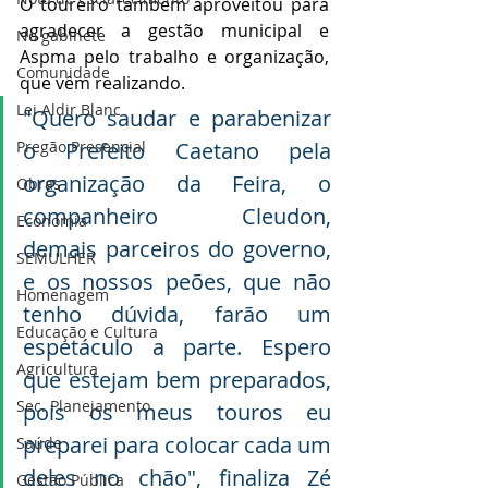
O toureiro também aproveitou para 
agradecer a gestão municipal e 
No gabinete
Aspma pelo trabalho e organização, 
Comunidade
que vêm realizando.
Lei Aldir Blanc
"Quero saudar e parabenizar 
Pregão Presencial
o Prefeito Caetano pela 
organização da Feira, o 
Obras
companheiro Cleudon, 
Economia
demais parceiros do governo, 
SEMULHER
e os nossos peões, que não 
Homenagem
tenho dúvida, farão um 
Educação e Cultura
espetáculo a parte. Espero 
Agricultura
que estejam bem preparados, 
Sec. Planejamento
pois os meus touros eu 
preparei para colocar cada um 
Saúde
deles no chão", finaliza Zé 
Gestão Pública