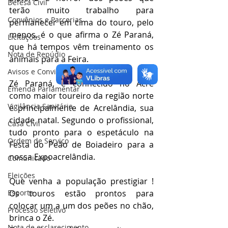
Defesa Civil
terão muito trabalho para 
Convênios e Parcerias
permanecer em cima do touro, pelo 
menos, é o que afirma o Zé Paraná, 
Licitações
que há tempos vêm treinamento os 
Nota de Repúdio
animais para a Feira.
Avisos e Convites
Zé Paraná, é conhecido no Acre 
Emenda Parlamentar
como maior toureiro da região norte 
Vigilância Sanitária
e principalmente de Acrelândia, sua 
cidade natal. Segundo o profissional, 
Casa Civil
tudo pronto para o espetáculo na 
Ordem de Serviço
Festa do Peão de Boiadeiro para a 
nossa Expoacrelândia.
Comunicado
Eleições
Que venha a população prestigiar ! 
Esporte
Os touros estão prontos para 
colocar um a um dos peões no chão, 
Processo seletivo
brinca o Zé.
Nota de esclarecimento