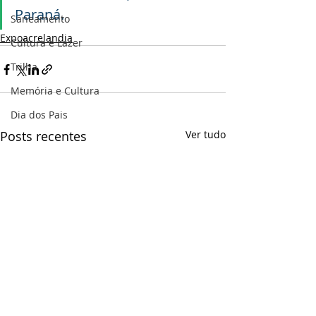
Paraná.
Saneamento
Expoacrelandia
Cultura e Lazer
Trilha
Memória e Cultura
Dia dos Pais
Posts recentes
Ver tudo