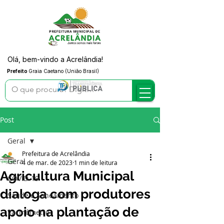
Olá, bem-vindo a Acrelândia!
Prefeito
Graia Caetano (União Brasil)
Post
Geral
Prefeitura de Acrelândia
Geral
4 de mar. de 2023
1 min de leitura
Agricultura Municipal
COVID-19
dialoga com produtores
Saúde e Saneamento
apoio na plantação de
Vacinômetro