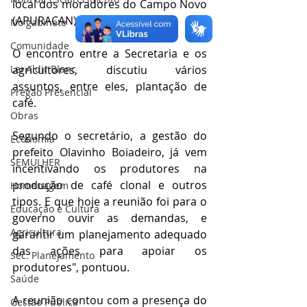
local dos moradores do Campo Novo 
(APURACAN).
No gabinete
Comunidade
O encontro entre a Secretaria e os 
agricultores, discutiu vários 
Lei Aldir Blanc
assuntos, entre eles, plantação de 
Pregão Presencial
café.
Obras
Segundo o secretário, a gestão do 
Economia
prefeito Olavinho Boiadeiro, já vem 
SEMULHER
incentivando os produtores na 
produção de café clonal e outros 
Homenagem
tipos. E que hoje a reunião foi para o 
Educação e Cultura
governo ouvir as demandas, e 
Agricultura
garantir um planejamento adequado 
das ações para apoiar os 
Sec. Planejamento
produtores", pontuou.
Saúde
A reunião contou com a presença do 
Gestão Pública