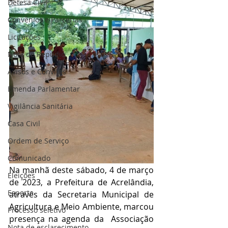
Defesa Civil
Convênios e Parcerias
Licitações
Nota de Repúdio
Avisos e Convites
Emenda Parlamentar
Vigilância Sanitária
Casa Civil
Ordem de Serviço
Comunicado
Na manhã deste sábado, 4 de março 
Eleições
de 2023, a Prefeitura de Acrelândia, 
Esporte
através da Secretaria Municipal de 
Agricultura e Meio Ambiente, marcou 
Processo seletivo
presença na agenda da  Associação 
Nota de esclarecimento