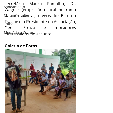
secretário Mauro Ramalho, Dr. 
Saneamento
Wagner (empresário local no ramo 
da cafeicultura.), o vereador Beto do 
Cultura e Lazer
Trazibe e o Presidente da Associação, 
Trilha
Gersi Souza e moradores 
Memória e Cultura
interessados no assunto.
Galeria de Fotos