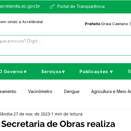
crelandia.ac.gov.br
Portal de Transparência
bem-vindo a Acrelândia!
Prefeito
Graia Caetano (
O Governo🔽
Serviços🔽
Publicações 🔽
T
neamento
Vacinômetro
Dengue
Agricultura e Meio 
elândia
27 de nov. de 2023
1 min de leitura
to Cultura e Lazer
Educação
Assistência Social
No
 Secretaria de Obras realiza