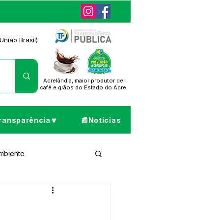
União Brasil)
Acrelândia, maior produtor de
café
e grãos do Estado do Acre
ransparência🔽
📰Notícias
Ambiente
ta de Pesar