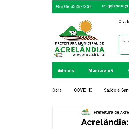
📧
gabinete@a
+55 68 3235-1332
Olá, 
🏡Início
Município🔽
Geral
COVID-19
Saúde e Sa
Prefeitura de Acr
Infraestrutura e Obras
Despor
Acrelândia: