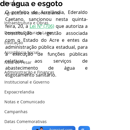
de água e esgoto
Dengue
O prefeito de Acrelândia, Ederaldo 
Agricultura e Meio Ambiente
Caetano, sancionou nesta quinta-
Infraestrutura e Obras
feira, 20, a 
Lei Nº (706)
 que autoriza a 
Desporto Cultura e Lazer
constituição de gestão associada 
com o Estado do Acre e entes da 
Educação
administração pública estadual, para 
Assistência Social
a execução de funções públicas 
relativas aos serviços de 
Nota de Pesar
abastecimento de água e 
Administração e Finanças
esgotamento sanitário.
Institucional e Governo
Expoacrelandia
Notas e Comunicado
Campanhas
Datas Comemorativas