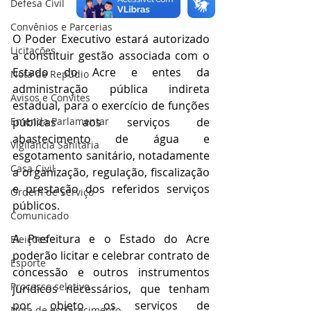
Defesa Civil
Convênios e Parcerias
O Poder Executivo estará autorizado 
Licitações
a constituir gestão associada com o 
Estado do Acre e entes da 
Nota de Repúdio
administração pública indireta 
Avisos e Convites
estadual, para o exercício de funções 
públicas aos serviços de 
Emenda Parlamentar
abastecimento de água e 
Vigilância Sanitária
esgotamento sanitário, notadamente 
Casa Civil
a organização, regulação, fiscalização 
e prestação dos referidos serviços 
Ordem de Serviço
públicos.
Comunicado
A Prefeitura e o Estado do Acre 
Eleições
poderão licitar e celebrar contrato de 
Esporte
concessão e outros instrumentos 
Processo seletivo
jurídicos necessários, que tenham 
por objeto os serviços de 
Nota de esclarecimento