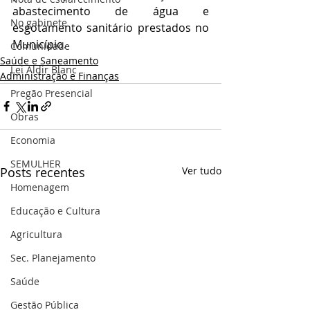
abastecimento de água e 
No gabinete
esgotamento sanitário prestados no 
Município.
Comunidade
Saúde e Saneamento
Lei Aldir Blanc
Administração e Finanças
Pregão Presencial
Obras
Economia
SEMULHER
Posts recentes
Ver tudo
Homenagem
Educação e Cultura
Agricultura
Sec. Planejamento
Saúde
Gestão Pública