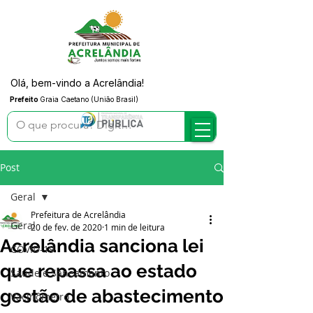
Olá, bem-vindo a Acrelândia!
Prefeito
Graia Caetano (União Brasil)
Post
Geral
Prefeitura de Acrelândia
Geral
20 de fev. de 2020
1 min de leitura
Acrelândia sanciona lei
COVID-19
que repassa ao estado
Saúde e Saneamento
gestão de abastecimento
Vacinômetro