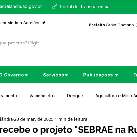
crelandia.ac.gov.br
Portal de Transparência
bem-vindo a Acrelândia!
Prefeito
Graia Caetano (
O Governo🔽
Serviços🔽
Publicações 🔽
T
neamento
Vacinômetro
Dengue
Agricultura e Meio 
elândia
20 de mar. de 2025
1 min de leitura
to Cultura e Lazer
Educação
Assistência Social
No
 recebe o projeto "SEBRAE na R