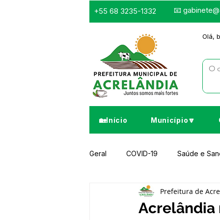
📧
gabinete@a
+55 68 3235-1332
Olá, 
🏡Início
Município🔽
Geral
COVID-19
Saúde e Sa
Prefeitura de Acr
Infraestrutura e Obras
Despor
Acrelândia