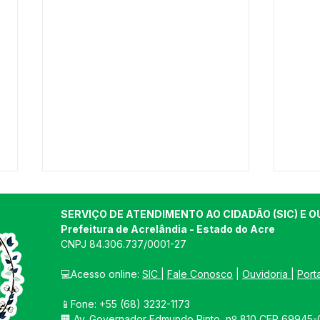
SERVIÇO DE ATENDIMENTO AO CIDADÃO (SIC) E O
Prefeitura de Acrelândia - Estado do Acre
CNPJ 
84.306.737/0001-27
💻Acesso online: 
SIC 
| 
Fale Conosco
 | 
Ouvidoria
| 
Port
📱Fone: +55 
(68) 3232-1173
Acrelândia celebra 34 anos
Fina
🏢 
Av. Governador Edmundo Pinto, nº 810 CEP 69945-0