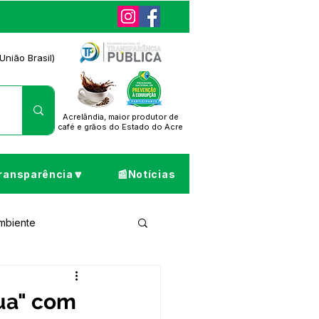
União Brasil)
Acrelândia, maior produtor de
café
e grãos do Estado do Acre
ransparência🔽
📰Notícias
Ambiente
ta de Pesar
ua" com