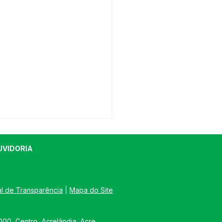
UVIDORIA
al de Transparência
 | 
Mapa do Site
l do Campeonato
00, Centro, Acrelândia, Acre