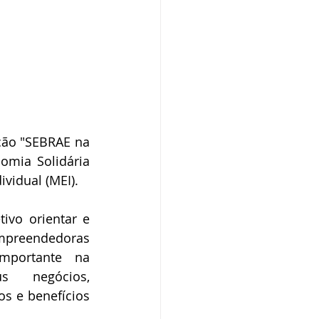
ção "SEBRAE na 
mia Solidária 
vidual (MEI).
ivo orientar e 
mpreendedoras 
portante na 
s negócios, 
os e benefícios 