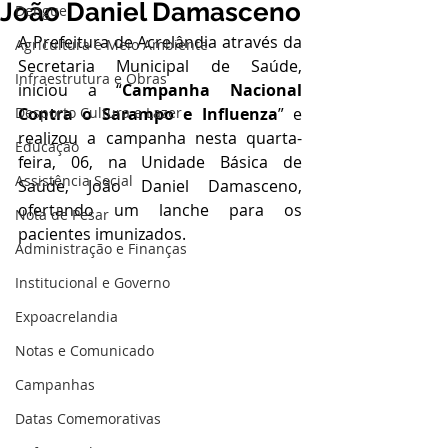
João Daniel Damasceno
Dengue
A Prefeitura de Acrelândia através da 
Agricultura e Meio Ambiente
Secretaria Municipal de Saúde, 
Infraestrutura e Obras
iniciou a “
Campanha Nacional 
Desporto Cultura e Lazer
Contra o Sarampo e Influenza
” e 
realizou a campanha nesta quarta-
Educação
feira, 06, na Unidade Básica de 
Assistência Social
Saúde, João Daniel Damasceno, 
ofertando um lanche para os 
Nota de Pesar
pacientes imunizados.
Administração e Finanças
Institucional e Governo
Expoacrelandia
Notas e Comunicado
Campanhas
Datas Comemorativas