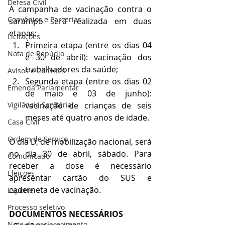
Defesa Civil
A campanha de vacinação contra o 
Convênios e Parcerias
sarampo será realizada em duas 
etapas:
Licitações
Primeira etapa (entre os dias 04 
Nota de Repúdio
e 30 de abril): vacinação dos 
trabalhadores da saúde;
Avisos e Convites
Segunda etapa (entre os dias 02 
Emenda Parlamentar
de maio e 03 de junho): 
vacinação de crianças de seis 
Vigilância Sanitária
meses até quatro anos de idade. 
Casa Civil
Ordem de Serviço
O dia D, de mobilização nacional, será 
no dia 30 de abril, sábado. Para 
Comunicado
receber a dose é necessário 
Eleições
apresentar cartão do SUS e 
caderneta de vacinação.
Esporte
Processo seletivo
DOCUMENTOS NECESSÁRIOS
Nota de esclarecimento