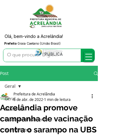
Olá, bem-vindo a Acrelândia!
Prefeito
Graia Caetano (União Brasil)
Post
Geral
Prefeitura de Acrelândia
Geral
6 de abr. de 2022
1 min de leitura
Acrelândia promove
COVID-19
campanha de vacinação
Saúde e Saneamento
contra o sarampo na UBS
Vacinômetro