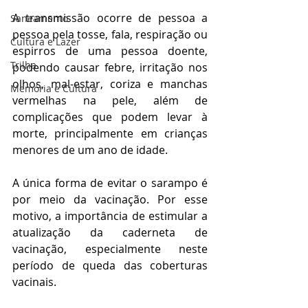
A transmissão ocorre de pessoa a 
Saneamento
pessoa pela tosse, fala, respiração ou 
Cultura e Lazer
espirros de uma pessoa doente, 
Trilha
podendo causar febre, irritação nos 
olhos, mal-estar, coriza e manchas 
Memória e Cultura
vermelhas na pele, além de 
complicações que podem levar à 
morte, principalmente em crianças 
menores de um ano de idade.
A única forma de evitar o sarampo é 
por meio da vacinação. Por esse 
motivo, a importância de estimular a 
atualização da caderneta de 
vacinação, especialmente neste 
período de queda das coberturas 
vacinais.