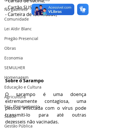
- Cartão de vacina;
- Cartão SUS;
No gabinete
- Carteira de identidade;
Comunidade
Lei Aldir Blanc
Pregão Presencial
Obras
Economia
SEMULHER
Homenagem
Sobre o Sarampo
Educação e Cultura
O sarampo é uma doença 
Agricultura
extremamente contagiosa, uma 
Sec. Planejamento
pessoa infectada com o vírus pode 
transmiti-lo para até outras 
Saúde
dezesseis não vacinadas.  
Gestão Pública