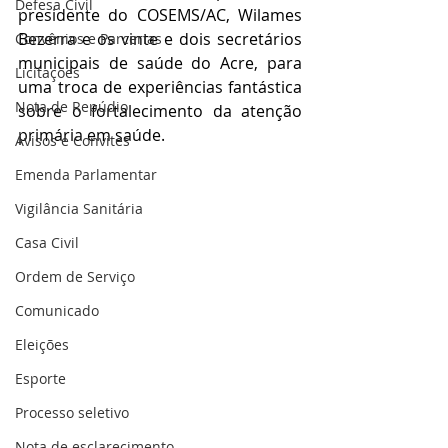
Defesa Civil
presidente do COSEMS/AC, Wilames 
Bezerra e os vinte e dois secretários 
Convênios e Parcerias
municipais de saúde do Acre, para 
Licitações
uma troca de experiências fantástica 
Nota de Repúdio
sobre o fortalecimento da atenção 
primária em saúde.
Avisos e Convites
Emenda Parlamentar
Vigilância Sanitária
Casa Civil
Ordem de Serviço
Comunicado
Eleições
Esporte
Processo seletivo
Nota de esclarecimento