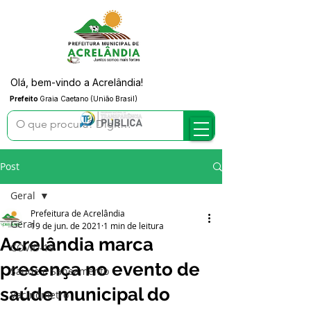
Olá, bem-vindo a Acrelândia!
Prefeito
Graia Caetano (União Brasil)
Post
Geral
Prefeitura de Acrelândia
Geral
19 de jun. de 2021
1 min de leitura
Acrelândia marca
COVID-19
presença no evento de
Saúde e Saneamento
saúde municipal do
Vacinômetro