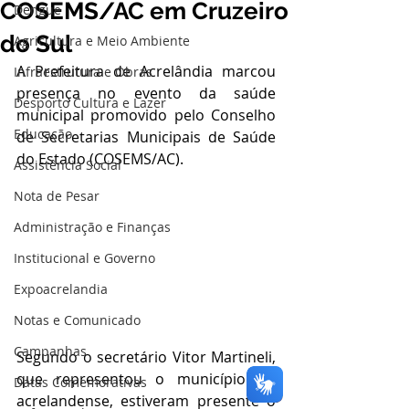
COSEMS/AC em Cruzeiro
Dengue
do Sul
Agricultura e Meio Ambiente
A Prefeitura de Acrelândia marcou 
Infraestrutura e Obras
presença no evento da saúde 
Desporto Cultura e Lazer
municipal promovido pelo Conselho 
Educação
de Secretarias Municipais de Saúde 
do Estado (COSEMS/AC).
Assistência Social
Nota de Pesar
Administração e Finanças
Institucional e Governo
Expoacrelandia
Notas e Comunicado
Campanhas
Segundo o secretário Vitor Martineli, 
que representou o município de 
Datas Comemorativas
acrelandense, estiveram presente o 