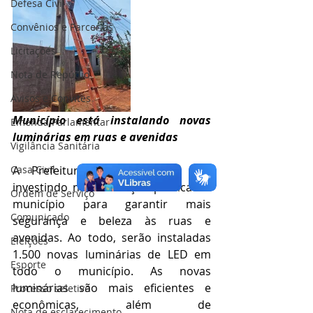
Defesa Civil
Convênios e Parcerias
Licitações
Nota de Repúdio
Avisos e Convites
Município está instalando novas 
Emenda Parlamentar
luminárias em ruas e avenidas
Vigilância Sanitária
A Prefeitura de Acrelândia está 
Casa Civil
investindo na iluminação pública do 
Ordem de Serviço
município para garantir mais 
Comunicado
segurança e beleza às ruas e 
avenidas. Ao todo, serão instaladas 
Eleições
1.500 novas luminárias de LED em 
Esporte
todo o município. As novas 
luminárias são mais eficientes e 
Processo seletivo
econômicas, além de 
Nota de esclarecimento