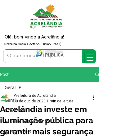
Olá, bem-vindo a Acrelândia!
Prefeito
Graia Caetano (União Brasil)
Post
Geral
Prefeitura de Acrelândia
Geral
30 de out. de 2023
1 min de leitura
Acrelândia investe em
COVID-19
iluminação pública para
Saúde e Saneamento
garantir mais segurança
Vacinômetro