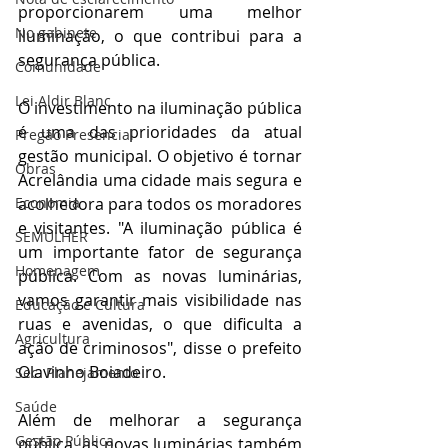
proporcionarem uma melhor 
No gabinete
iluminação, o que contribui para a 
segurança pública.
Comunidade
Lei Aldir Blanc
O investimento na iluminação pública 
é uma das prioridades da atual 
Pregão Presencial
gestão municipal. O objetivo é tornar 
Obras
Acrelândia uma cidade mais segura e 
acolhedora para todos os moradores 
Economia
e visitantes. "A iluminação pública é 
SEMULHER
um importante fator de segurança 
Homenagem
pública. Com as novas luminárias, 
vamos garantir mais visibilidade nas 
Educação e Cultura
ruas e avenidas, o que dificulta a 
Agricultura
ação de criminosos", disse o prefeito 
Olavinho Boiadeiro.
Sec. Planejamento
Saúde
Além de melhorar a segurança 
Gestão Pública
pública, as novas luminárias também 