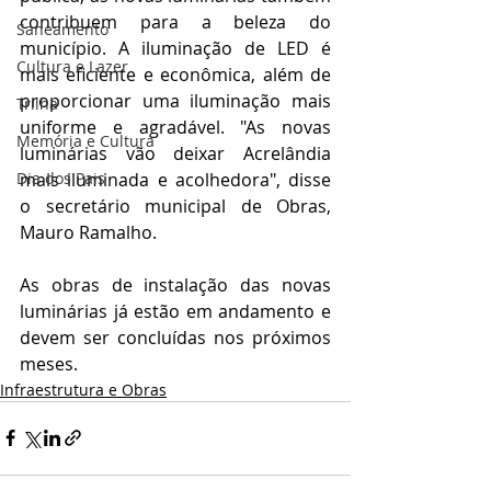
contribuem para a beleza do 
Saneamento
município. A iluminação de LED é 
Cultura e Lazer
mais eficiente e econômica, além de 
proporcionar uma iluminação mais 
Trilha
uniforme e agradável. "As novas 
Memória e Cultura
luminárias vão deixar Acrelândia 
mais iluminada e acolhedora", disse 
Dia dos Pais
o secretário municipal de Obras, 
Mauro Ramalho.
As obras de instalação das novas 
luminárias já estão em andamento e 
devem ser concluídas nos próximos 
meses.
Infraestrutura e Obras