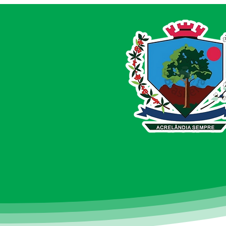
Prefeitura de Acrelândia
intensifica pavimentação
de ruas