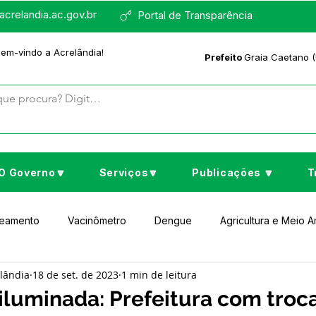
crelandia.ac.gov.br
Portal de Transparência
bem-vindo a Acrelândia!
Prefeito
Graia Caetano (
O Governo🔽
Serviços🔽
Publicações 🔽
T
neamento
Vacinômetro
Dengue
Agricultura e Meio 
elândia
18 de set. de 2023
1 min de leitura
to Cultura e Lazer
Educação
Assistência Social
No
iluminada: Prefeitura com troc