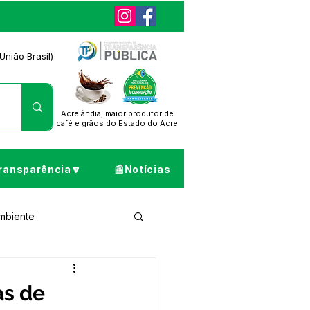
União Brasil)
Acrelândia, maior produtor de
café
e grãos do Estado do Acre
ransparência🔽
📰Notícias
Ambiente
ta de Pesar
as de