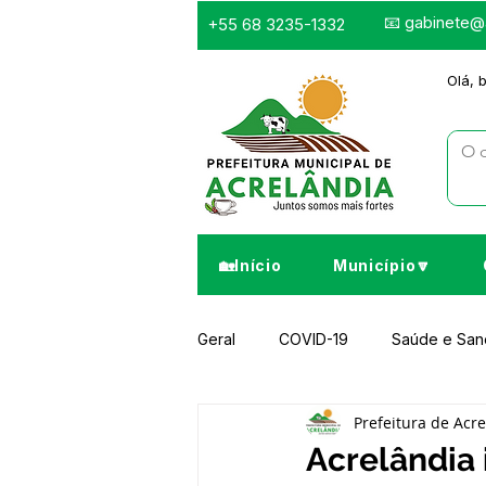
📧
gabinete@a
+55 68 3235-1332
Olá, 
🏡Início
Município🔽
Geral
COVID-19
Saúde e Sa
Prefeitura de Acr
Infraestrutura e Obras
Despor
Acrelândia 