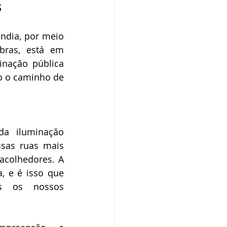
s
o
Campanhas
ndia, por meio 
bras, está em 
púdio
nação pública 
o o caminho de 
Serviço
Comunicado
a iluminação 
sas ruas mais 
acolhedores. A 
 e é isso que 
s os nossos 