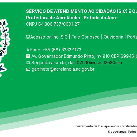
SERVIÇO DE ATENDIMENTO AO CIDADÃO (SIC) E O
Prefeitura de Acrelândia - Estado do Acre
CNPJ 
84.306.737/0001-27
💻Acesso online: 
SIC 
| 
Fale Conosco
 | 
Ouvidoria
| 
Port
📱Fone: +55 
(68) 3232-1173
Prefeitura de Acrelândia
Pref
🏢 
Av. Governador Edmundo Pinto, nº 810 CEP 69945-0
realiza recapeamento
cant
📅 Segunda a sexta, das 
07h30min às 13h30min
asfáltico na Rua Maria
Acre
📧 
gabinete@acrelandia.ac.gov.br
Soares Rocha
com
agil
técn
Ferramenta de Transparência construída 
© 2009-2024. Todos 