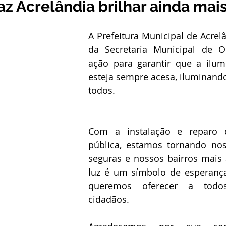
z Acrelândia brilhar ainda mai
stitucional e Governo
Expoacrelandia
Notas e Comunicad
A Prefeitura Municipal de Acrelâ
da Secretaria Municipal de O
 Civil
Convênios e Parcerias
Licitações
Nota de Re
ação para garantir que a ilumi
esteja sempre acesa, iluminand
todos.
rlamentar
Vigilância Sanitária
Casa Civil
Ordem de 
Com a instalação e reparo d
sso seletivo
Nota de esclarecimento
pública, estamos tornando nos
seguras e nossos bairros mais 
luz é um símbolo de esperança,
queremos oferecer a todo
cidadãos.