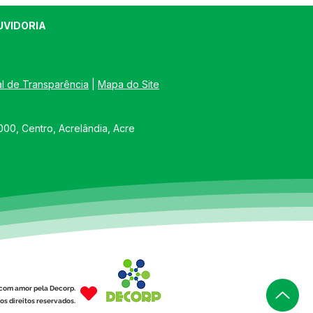
UVIDORIA
al de Transparência
 | 
Mapa do Site
eito Graia vistoria
00, Centro, Acrelândia, Acre
eiros de obras em
lândia e reforça
promisso com
idade e qualidade
ica
com amor pela Decorp.
os direitos reservados.