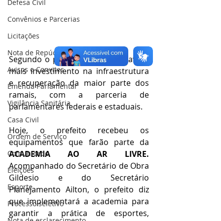
Defesa Civil
Convênios e Parcerias
Licitações
Nota de Repúdio
Segundo o prefeito, em 2022 haverá 
Avisos e Convites
mais investimento na infraestrutura 
e recuperação da maior parte dos 
Emenda Parlamentar
ramais, com a parceria de 
Vigilância Sanitária
parlamentares federais e estaduais.
Casa Civil
Hoje, o prefeito recebeu os 
Ordem de Serviço
equipamentos que farão parte da 
Comunicado
ACADEMIA AO AR LIVRE.
Acompanhado do Secretário de Obra 
Eleições
Gildesio e do Secretário 
Esporte
Planejamento Ailton, o prefeito diz 
que implementará a academia para 
Processo seletivo
garantir a prática de esportes, 
Nota de esclarecimento