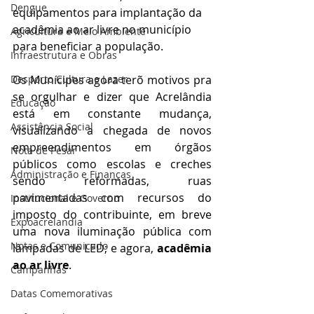
Dengue
equipamentos para implantação da 
acadêmia ao ar livre no município 
Agricultura e Meio Ambiente
para beneficiar a população.
Infraestrutura e Obras
Desporto Cultura e Lazer
Os Munícipes agora terõ motivos pra 
se orgulhar e dizer que Acrelândia 
Educação
está em constante mudança, 
Assistência Social
visualizando a chegada de novos 
empreendimentos em órgãos 
Nota de Pesar
públicos como escolas e creches 
Administração e Finanças
sendo reformadas, ruas 
pavimentadas com recursos do 
Institucional e Governo
imposto do contribuinte, em breve 
Expoacrelandia
uma nova iluminação pública com 
Notas e Comunicado
lâmpadas de LED; e agora, 
acadêmia 
ao ar livre
.
Campanhas
Datas Comemorativas