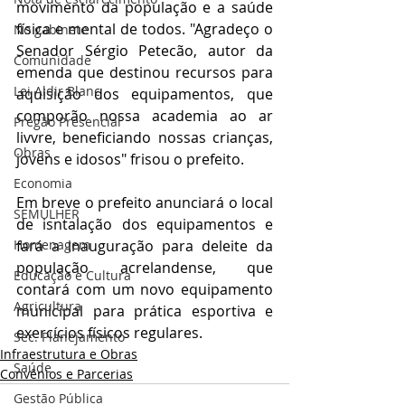
movimento da população e a saúde 
física e mental de todos. "Agradeço o 
No gabinete
Senador Sérgio Petecão, autor da 
Comunidade
emenda que destinou recursos para 
Lei Aldir Blanc
aquisição dos equipamentos, que 
comporão nossa academia ao ar 
Pregão Presencial
livvre, beneficiando nossas crianças, 
Obras
jovens e idosos" frisou o prefeito.
Economia
Em breve o prefeito anunciará o local 
SEMULHER
de isntalação dos equipamentos e 
Homenagem
fará a inauguração para deleite da 
população acrelandense, que 
Educação e Cultura
contará com um novo equipamento 
Agricultura
municipal para prática esportiva e 
exercícios físicos regulares.
Sec. Planejamento
Infraestrutura e Obras
Saúde
Convênios e Parcerias
Gestão Pública