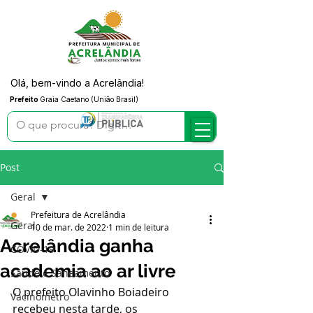
Olá, bem-vindo a Acrelândia!
Prefeito
Graia Caetano (União Brasil)
Post
Geral
Prefeitura de Acrelândia
Geral
10 de mar. de 2022
1 min de leitura
Acrelândia ganha
COVID-19
academia ao ar livre
Saúde e Saneamento
O prefeito Olavinho Boiadeiro 
Vacinômetro
recebeu nesta tarde, os 