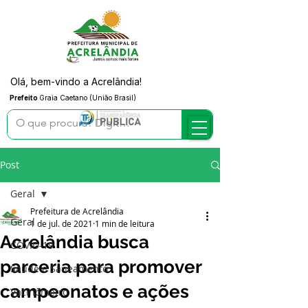
Olá, bem-vindo a Acrelândia!
Prefeito
Graia Caetano (União Brasil)
Post
Geral
Prefeitura de Acrelândia
Geral
1 de jul. de 2021
1 min de leitura
Acrelândia busca
COVID-19
parceria para promover
Saúde e Saneamento
campeonatos e ações
Vacinômetro