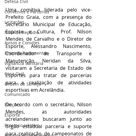
Defesa Civil
Uma comitiva liderada pelo vice-
Convênios e Parcerias
Prefeito Graia, com a presença do 
Licitações
Secretário Municipal de Educação, 
Esporte e Cultura, Prof. Nilson 
Nota de Repúdio
Mendes de Carvalho e o Diretor de 
Avisos e Convites
Esporte, Alessandro Nascimento, 
Emenda Parlamentar
Coordenador de Transporte e 
Manutenção, Neridan da Silva, 
Vigilância Sanitária
visitaram a Secretaria de Estado de 
Casa Civil
Esportes para tratar de parcerias 
para a realização de atividades 
Ordem de Serviço
esportivas em Acrelândia.
Comunicado
De acordo com o secretário, Nilson 
Eleições
Mendes, as autoridades 
Esporte
acrelandenses buscaram junto ao 
Processo seletivo
órgão estadual parceria e suporte 
para realização de campeonatos de 
Nota de esclarecimento