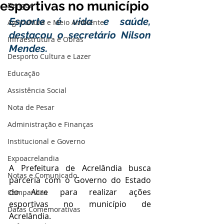
esportivas no município
Dengue
Esporte é vida e saúde, 
Agricultura e Meio Ambiente
destacou o secretário Nilson 
Infraestrutura e Obras
Mendes.
Desporto Cultura e Lazer
Educação
Assistência Social
Nota de Pesar
Administração e Finanças
Institucional e Governo
Expoacrelandia
A Prefeitura de Acrelândia busca 
Notas e Comunicado
parceria com o Governo do Estado 
do Acre para realizar ações 
Campanhas
esportivas no município de 
Datas Comemorativas
Acrelândia.