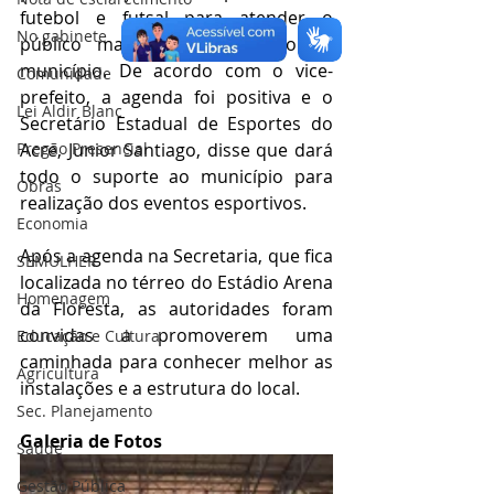
futebol e futsal para atender o 
No gabinete
público masculino e feminino no 
município. De acordo com o vice-
Comunidade
prefeito, a agenda foi positiva e o 
Lei Aldir Blanc
Secretário Estadual de Esportes do 
Pregão Presencial
Acre, Junior Santiago, disse que dará 
todo o suporte ao município para 
Obras
realização dos eventos esportivos.
Economia
Após a agenda na Secretaria, que fica 
SEMULHER
localizada no térreo do Estádio Arena 
Homenagem
da Floresta, as autoridades foram 
convidas a promoverem uma 
Educação e Cultura
caminhada para conhecer melhor as 
Agricultura
instalações e a estrutura do local.
Sec. Planejamento
Galeria de Fotos
Saúde
Gestão Pública