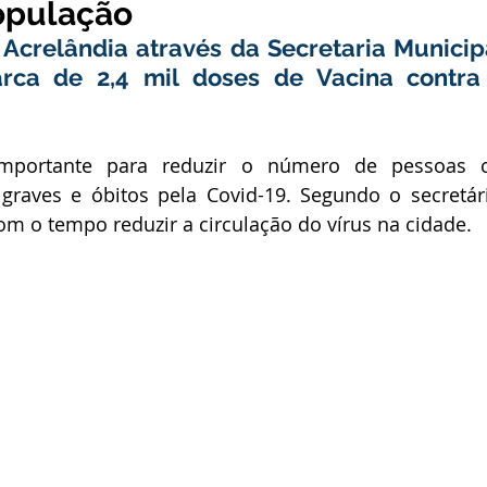
opulação
stitucional e Governo
Expoacrelandia
Notas e Comunicad
 Acrelândia através da Secretaria Municip
rca de 2,4 mil doses de Vacina contra 
 Civil
Convênios e Parcerias
Licitações
Nota de Re
mportante para reduzir o número de pessoas c
 graves e óbitos pela Covid-19. Segundo o secretár
rlamentar
Vigilância Sanitária
Casa Civil
Ordem de 
m o tempo reduzir a circulação do vírus na cidade.
sso seletivo
Nota de esclarecimento