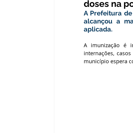
doses na p
Administração e Finanças
In
A Prefeitura de
alcançou a ma
aplicada.
Datas Comemorativas
Defesa
A imunização é i
internações, casos
Avisos e Convites
Emenda Pa
município espera co
Eleições
Esporte
Proce