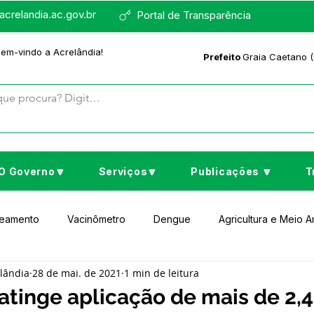
crelandia.ac.gov.br
Portal de Transparência
bem-vindo a Acrelândia!
Prefeito
Graia Caetano (
O Governo🔽
Serviços🔽
Publicações 🔽
T
neamento
Vacinômetro
Dengue
Agricultura e Meio 
elândia
28 de mai. de 2021
1 min de leitura
to Cultura e Lazer
Educação
Assistência Social
No
atinge aplicação de mais de 2,4