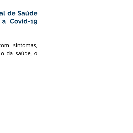
o
Campanhas
al de Saúde 
a Covid-19 
púdio
om sintomas, 
io da saúde, o 
Serviço
Comunicado