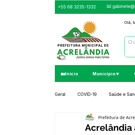
📧
gabinete@a
+55 68 3235-1332
Olá, 
🏡Início
Município🔽
Geral
COVID-19
Saúde e Sa
Prefeitura de Acr
Infraestrutura e Obras
Despor
Acrelândia 