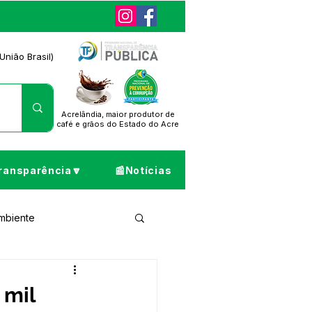
União Brasil)
Acrelândia, maior produtor de
café
e grãos do Estado do Acre
ransparência🔽
📰Notícias
Ambiente
ta de Pesar
 mil