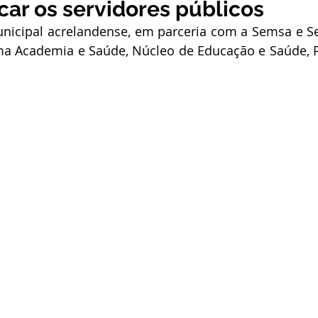
icar os servidores públicos
stitucional e Governo
Expoacrelandia
Notas e Comunicad
nicipal acrelandense, em parceria com a Semsa e Ses
ma Academia e Saúde, Núcleo de Educação e Saúde, PS
 Civil
Convênios e Parcerias
Licitações
Nota de Re
rlamentar
Vigilância Sanitária
Casa Civil
Ordem de 
sso seletivo
Nota de esclarecimento