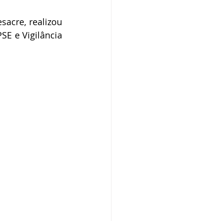
o
Campanhas
acre, realizou 
E e Vigilância 
púdio
Serviço
Comunicado