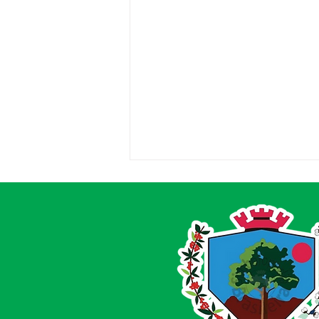
Saúde fortalecida em
Acrelândia!