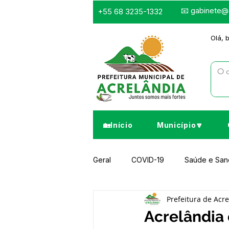
📧
gabinete@a
+55 68 3235-1332
Olá, 
🏡Início
Município🔽
Geral
COVID-19
Saúde e Sa
Prefeitura de Acr
Infraestrutura e Obras
Despor
Acrelândia 