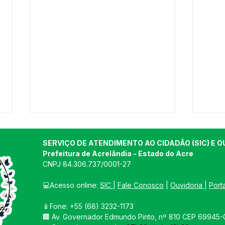
SERVIÇO DE ATENDIMENTO AO CIDADÃO (SIC) E O
Prefeitura de Acrelândia - Estado do Acre
CNPJ 
84.306.737/0001-27
💻Acesso online: 
SIC 
| 
Fale Conosco
 | 
Ouvidoria
| 
Port
📱Fone: +55 
(68) 3232-1173
Mais saúde para
PRE
🏢 
Av. Governador Edmundo Pinto, nº 810 CEP 69945-0
Acrelândia!
ACR