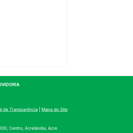
UVIDORIA
al de Transparência
 | 
Mapa do Site
FEITURA DE
00, Centro, Acrelândia, Acre
ELÂNDIA PROMOVE 1ª