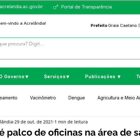
crelandia.ac.gov.br
Portal de Transparência
bem-vindo a Acrelândia!
Prefeito
Graia Caetano (
O Governo🔽
Serviços🔽
Publicações 🔽
T
neamento
Vacinômetro
Dengue
Agricultura e Meio 
elândia
29 de out. de 2021
1 min de leitura
to Cultura e Lazer
Educação
Assistência Social
No
é palco de oficinas na área de 