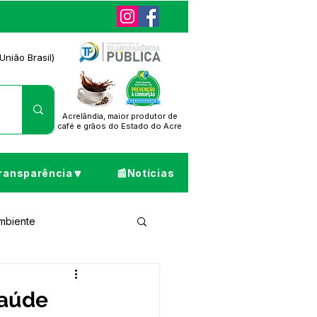
União Brasil)
Acrelândia, maior produtor de
café
e grãos do Estado do Acre
ransparência🔽
📰Notícias
Ambiente
ta de Pesar
saúde