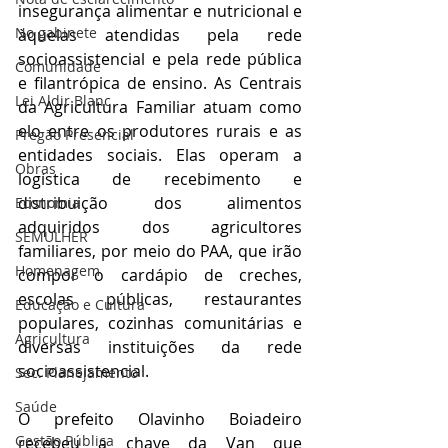
insegurança alimentar e nutricional e 
No gabinete
àquelas atendidas pela rede 
socioassistencial e pela rede pública 
Comunidade
e filantrópica de ensino. As Centrais 
Lei Aldir Blanc
da Agricultura Familiar atuam como 
elo entre os produtores rurais e as 
Pregão Presencial
entidades sociais. Elas operam a 
Obras
logística de recebimento e 
distribuição dos alimentos 
Economia
adquiridos dos agricultores 
SEMULHER
familiares, por meio do PAA, que irão 
Homenagem
compor o cardápio de creches, 
escolas públicas, restaurantes 
Educação e Cultura
populares, cozinhas comunitárias e 
Agricultura
diversas instituições da rede 
socioassistencial.
Sec. Planejamento
Saúde
O prefeito Olavinho Boiadeiro 
Gestão Pública
recebeu a chave da Van que 