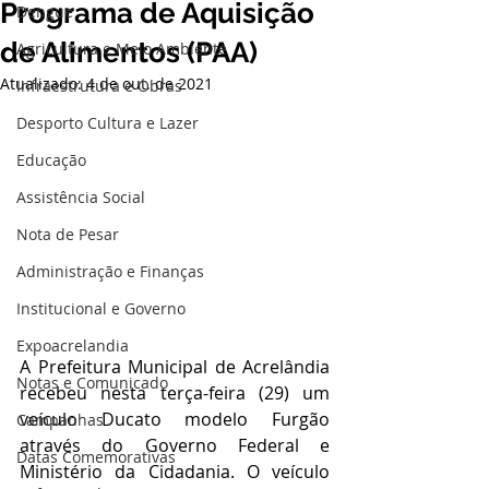
Programa de Aquisição
Dengue
de Alimentos (PAA)
Agricultura e Meio Ambiente
Atualizado:
4 de out. de 2021
Infraestrutura e Obras
Desporto Cultura e Lazer
Educação
Assistência Social
Nota de Pesar
Administração e Finanças
Institucional e Governo
Expoacrelandia
A Prefeitura Municipal de Acrelândia 
Notas e Comunicado
recebeu nesta terça-feira (29) um 
veículo Ducato modelo Furgão 
Campanhas
através do Governo Federal e 
Datas Comemorativas
Ministério da Cidadania. O veículo 