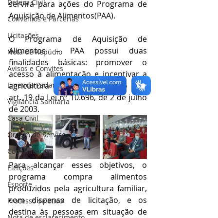
Defesa Civil
servirá para ações do Programa de 
Aquisição de Alimentos(PAA).
Convênios e Parcerias
Licitações
O Programa de Aquisição de 
Alimentos – PAA possui duas 
Nota de Repúdio
finalidades básicas: promover o 
Avisos e Convites
acesso à alimentação e incentivar a 
Emenda Parlamentar
agricultura familiar e foi criado pelo 
art. 19 da Lei nº 10.696, de 2 de julho 
Vigilância Sanitária
de 2003.
Casa Civil
Ordem de Serviço
Comunicado
Para alcançar esses objetivos, o 
Eleições
programa compra alimentos 
Esporte
produzidos pela agricultura familiar, 
com dispensa de licitação, e os 
Processo seletivo
destina às pessoas em situação de 
Nota de esclarecimento