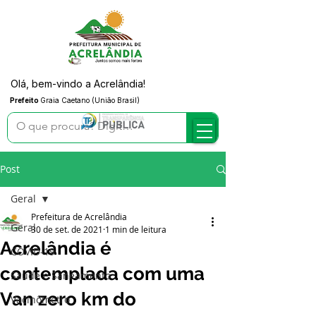
Olá, bem-vindo a Acrelândia!
Prefeito
Graia Caetano (União Brasil)
Post
Geral
Prefeitura de Acrelândia
Geral
30 de set. de 2021
1 min de leitura
Acrelândia é
COVID-19
contemplada com uma
Saúde e Saneamento
Van zero km do
Vacinômetro