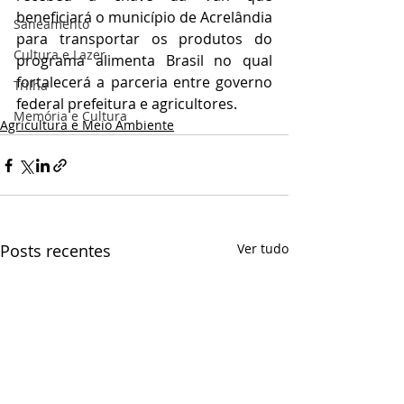
beneficiará o município de Acrelândia 
Saneamento
para transportar os produtos do 
Cultura e Lazer
programa alimenta Brasil no qual 
fortalecerá a parceria entre governo 
Trilha
federal prefeitura e agricultores.
Memória e Cultura
Agricultura e Meio Ambiente
Posts recentes
Ver tudo