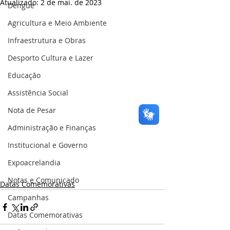
Atualizado:
2 de mai. de 2023
Dengue
Agricultura e Meio Ambiente
Infraestrutura e Obras
Desporto Cultura e Lazer
Educação
Assistência Social
Nota de Pesar
Administração e Finanças
Institucional e Governo
Expoacrelandia
Notas e Comunicado
Datas Comemorativas
Campanhas
Datas Comemorativas