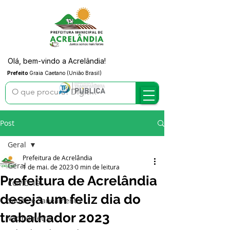
Olá, bem-vindo a Acrelândia!
Prefeito
Graia Caetano (União Brasil)
Post
Geral
Prefeitura de Acrelândia
Geral
1 de mai. de 2023
0 min de leitura
Prefeitura de Acrelândia
COVID-19
deseja um feliz dia do
Saúde e Saneamento
trabalhador 2023
Vacinômetro