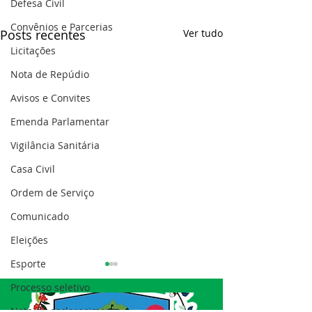
Defesa Civil
Convênios e Parcerias
Posts recentes
Ver tudo
Licitações
Nota de Repúdio
Avisos e Convites
Emenda Parlamentar
Vigilância Sanitária
Casa Civil
Ordem de Serviço
Comunicado
Eleições
Esporte
Processo seletivo
Nota de esclarecimento