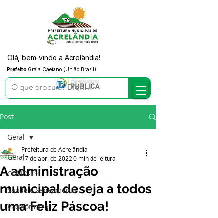
Olá, bem-vindo a Acrelândia!
Prefeito
Graia Caetano (União Brasil)
Post
Geral
Prefeitura de Acrelândia
Geral
17 de abr. de 2022
0 min de leitura
A administração
COVID-19
municipal deseja a todos
Saúde e Saneamento
uma Feliz Páscoa!
Vacinômetro