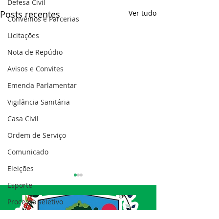
Defesa Civil
Posts recentes
Ver tudo
Convênios e Parcerias
Licitações
Nota de Repúdio
Avisos e Convites
Emenda Parlamentar
Vigilância Sanitária
Casa Civil
Ordem de Serviço
Comunicado
Eleições
Esporte
Processo seletivo
Nota de esclarecimento