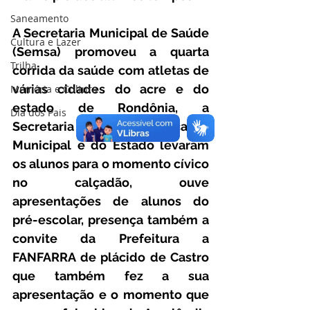
Saneamento
A Secretaria Municipal de Saúde 
Cultura e Lazer
(Semsa) promoveu a quarta 
Trilha
corrida da saúde com atletas de 
várias cidades do acre e do 
Memória e Cultura
estado de Rondônia, a 
Dia dos Pais
Secretaria de Educação 
Municipal e do Estado levaram 
os alunos para o momento cívico 
no calçadão, ouve 
apresentações de alunos do 
pré-escolar, presença também a 
convite da Prefeitura a 
FANFARRA de plácido de Castro 
que também fez a sua 
apresentação e o momento que 