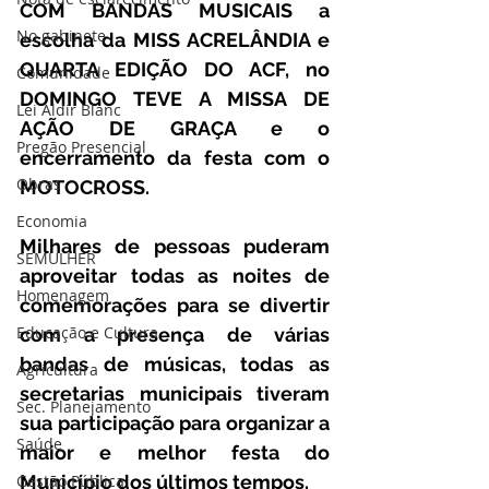
COM BANDAS MUSICAIS a 
No gabinete
escolha da MISS ACRELÂNDIA e 
QUARTA EDIÇÃO DO ACF, no 
Comunidade
DOMINGO TEVE A MISSA DE 
Lei Aldir Blanc
AÇÃO DE GRAÇA e o 
Pregão Presencial
encerramento da festa com o 
Obras
MOTOCROSS.
Economia
Milhares de pessoas puderam 
SEMULHER
aproveitar todas as noites de 
Homenagem
comemorações para se divertir 
Educação e Cultura
com a presença de várias 
bandas de músicas, todas as 
Agricultura
secretarias municipais tiveram 
Sec. Planejamento
sua participação para organizar a 
Saúde
maior e melhor festa do 
Gestão Pública
Município dos últimos tempos.