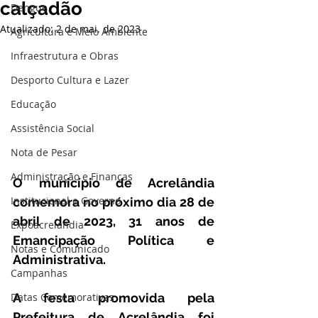
calçadão
Dengue
Atualizado:
2 de mai. de 2023
Agricultura e Meio Ambiente
Infraestrutura e Obras
Desporto Cultura e Lazer
Educação
Assistência Social
Nota de Pesar
Administração e Finanças
O município de Acrelândia 
Institucional e Governo
comemora no próximo dia 28 de 
abril de 2023, 31 anos de 
Expoacrelandia
Emancipação Política e 
Notas e Comunicado
Administrativa. 
Campanhas
Datas Comemorativas
A festa promovida pela 
Prefeitura de Acrelândia foi 