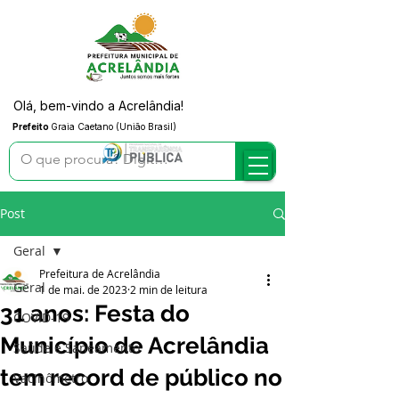
Olá, bem-vindo a Acrelândia!
Prefeito
Graia Caetano (União Brasil)
Post
Geral
Prefeitura de Acrelândia
Geral
1 de mai. de 2023
2 min de leitura
31 anos: Festa do
COVID-19
Município de Acrelândia
Saúde e Saneamento
tem record de público no
Vacinômetro