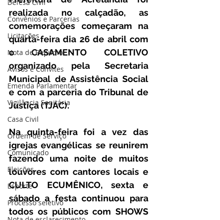
Defesa Civil
realizada no calçadão, as 
Convênios e Parcerias
comemorações começaram na 
Licitações
quarta-feira dia 26 de abril com 
o CASAMENTO COLETIVO 
Nota de Repúdio
organizado pela Secretaria 
Avisos e Convites
Municipal de Assistência Social 
Emenda Parlamentar
e com a parceria do Tribunal de 
Vigilância Sanitária
Justiça (TJAC). 
Casa Civil
Na quinta-feira foi a vez das 
Ordem de Serviço
igrejas evangélicas se reunirem 
Comunicado
fazendo uma noite de muitos 
Eleições
louvores com cantores locais e 
CULTO ECUMÊNICO, sexta e 
Esporte
sábado a festa continuou para 
Processo seletivo
todos os públicos com SHOWS 
Nota de esclarecimento